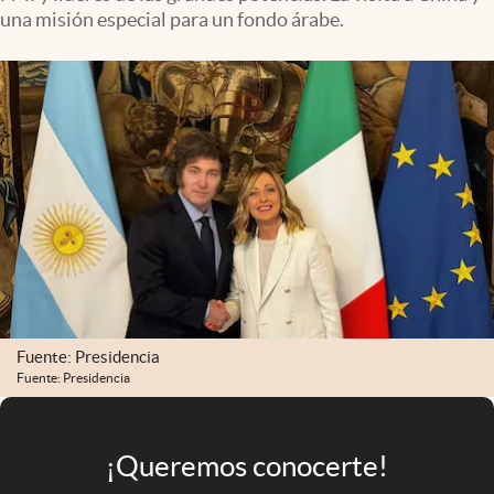
Infotechnology
una misión especial para un fondo árabe.
Clase
Clima
Mundial 2026
Eventos Corporativos
El Cronista Studio
Mediakit
abre en nueva pestaña
Argentina
Fuente: Presidencia
Fuente: Presidencia
¡Queremos conocerte!