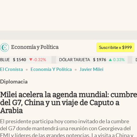
Últimas noticias
Dólar
Argentina
Economía y Política
Members
Suscribite x $999
España
Economía y Política
0
-0.32
%
DÓLAR TARJETA
$
1976
0.33
%
DÓLAR MEP
México
El Cronista
Economía Y Política
Javier Milei
Finanzas y Mercados
USA
Diplomacia
Mercados Online
Colombia
Uruguay
Milei acelera la agenda mundial: cumbre
Negocios
del G7, China y un viaje de Caputo a
Columnistas
Arabia
Otras secciones
El presidente participa hoy como invitado de la cumbre
del G7 donde mantendrá una reunión con Georgieva del
Apertura
FMI y líderes de las grandes potencias. La visita a China y