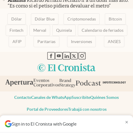
Análisis
Ricardo Arriazu rechazó ir a un dólar más alto:
“Es como si el petiso pidiera devaluar el metro”
Dólar
Dólar Blue
Criptomonedas
Bitcoin
Fintech
Merval
Quiniela
Calendario de feriados
AFIP
Paritarias
Inversiones
ANSES
abre en nueva pestaña
abre en nueva pestaña
abre en nueva pestaña
abre en nueva pestaña
abre en nueva pestaña
Contacto
Canales de WhatsApp
Suscribite
Quiénes Somos
Portal de Proveedores
Trabajá con nosotros
Copyright 2025 cronista.com
×
Sign in to El Cronista with Google
Todos los derechos reservados
Términos y condiciones