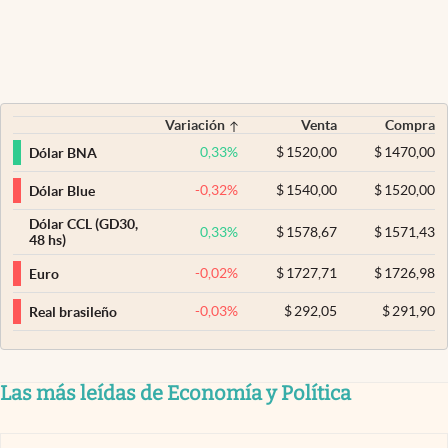
Variación
Venta
Compra
0,33
%
$
1520,00
$
1470,00
Dólar BNA
-0,32
%
$
1540,00
$
1520,00
Dólar Blue
Dólar CCL (GD30,
0,33
%
$
1578,67
$
1571,43
48 hs)
-0,02
%
$
1727,71
$
1726,98
Euro
-0,03
%
$
292,05
$
291,90
Real brasileño
Las más leídas de Economía y Política