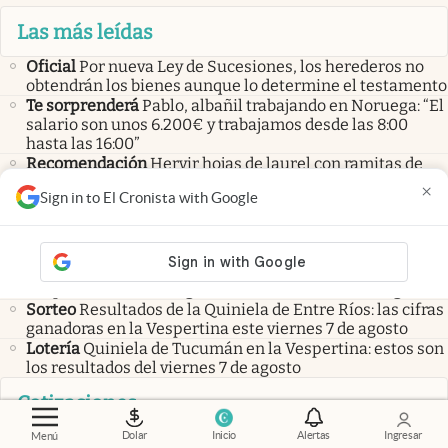
Las más leídas
Oficial
Por nueva Ley de Sucesiones, los herederos no
obtendrán los bienes aunque lo determine el testamento
Te sorprenderá
Pablo, albañil trabajando en Noruega: “El
salario son unos 6.200€ y trabajamos desde las 8:00
hasta las 16:00”
Recomendación
Hervir hojas de laurel con ramitas de
canela y clavo de olor | Por qué recomiendan hacerlo y
×
Sign in to El Cronista with Google
para qué sirve
Últimas noticias
Sorteo
Resultados de la Quiniela de Santa Fe en la
Vespertina: las cifras ganadores del viernes 7 de agosto
Sorteo
Resultados de la Quiniela de Entre Ríos: las cifras
ganadoras en la Vespertina este viernes 7 de agosto
Lotería
Quiniela de Tucumán en la Vespertina: estos son
los resultados del viernes 7 de agosto
Cotizaciones
Divisas
Precio del DÓLAR HOY: así cerró la cotización de
Dolar
Inicio
Alertas
Ingresar
Menú