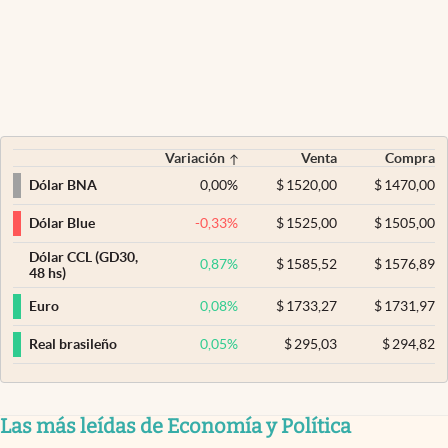
Variación
Venta
Compra
0,00
%
$
1520,00
$
1470,00
Dólar BNA
-0,33
%
$
1525,00
$
1505,00
Dólar Blue
Dólar CCL (GD30,
0,87
%
$
1585,52
$
1576,89
48 hs)
0,08
%
$
1733,27
$
1731,97
Euro
0,05
%
$
295,03
$
294,82
Real brasileño
Las más leídas de Economía y Política