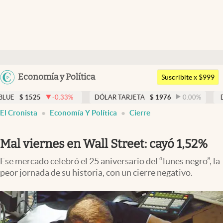
Últimas noticias
Dólar
Argentina
Economía y Política
Members
Suscribite x $999
España
Economía y Política
-0.33
%
DÓLAR TARJETA
$
1976
0.00
%
DÓLAR MEP
$
1
México
El Cronista
Economía Y Política
Cierre
Finanzas y Mercados
USA
Mercados Online
Colombia
Mal viernes en Wall Street: cayó 1,52%
Uruguay
Negocios
Ese mercado celebró el 25 aniversario del “lunes negro”, la
peor jornada de su historia, con un cierre negativo.
Columnistas
Otras secciones
Apertura