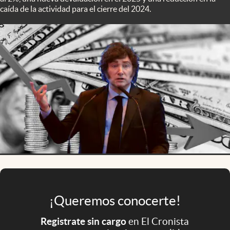
Infotechnology
caída de la actividad para el cierre del 2024.
Clase
Clima
Mundial 2026
Eventos Corporativos
El Cronista Studio
Mediakit
abre en nueva pestaña
Argentina
¡Queremos conocerte!
Registrate sin cargo
en El Cronista