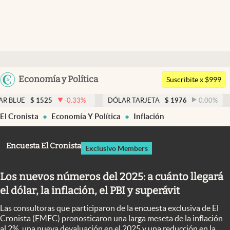
Últimas noticias
Dólar
Argentina
Economía y Política
Members
Suscribite x $999
España
Economía y Política
-0.33
%
DÓLAR TARJETA
$
1976
0.00
%
DÓLAR MEP
$
México
El Cronista
Economía Y Política
Inflación
Finanzas y Mercados
USA
Mercados Online
Colombia
Encuesta El Cronista
Exclusivo Members
Uruguay
Negocios
Los nuevos números del 2025: a cuánto llegará
Columnistas
el dólar, la inflación, el PBI y superávit
Otras secciones
Las consultoras que participaron de la encuesta exclusiva de El
Apertura
Cronista (EMEC) pronosticaron una larga meseta de la inflación
al 2%, una nueva devaluación en el 2025 y una reducción en la