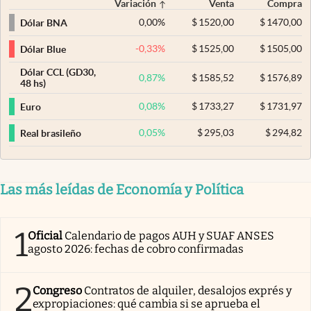
Variación
Venta
Compra
0,00
%
$
1520,00
$
1470,00
Dólar BNA
-0,33
%
$
1525,00
$
1505,00
Dólar Blue
Dólar CCL (GD30,
0,87
%
$
1585,52
$
1576,89
48 hs)
0,08
%
$
1733,27
$
1731,97
Euro
0,05
%
$
295,03
$
294,82
Real brasileño
Las más leídas de Economía y Política
1
Oficial
Calendario de pagos AUH y SUAF ANSES
agosto 2026: fechas de cobro confirmadas
2
Congreso
Contratos de alquiler, desalojos exprés y
expropiaciones: qué cambia si se aprueba el