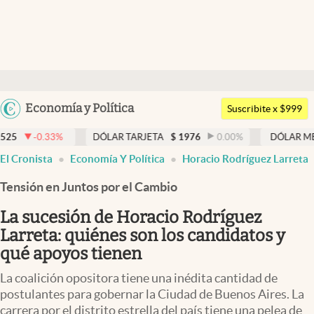
Últimas noticias
Dólar
Argentina
Economía y Política
Members
Suscribite x $999
España
Economía y Política
DÓLAR TARJETA
$
1976
0.00
%
DÓLAR MEP
$
1526,03
México
El Cronista
Economía Y Política
Horacio Rodríguez Larreta
Finanzas y Mercados
USA
Tensión en Juntos por el Cambio
Mercados Online
Colombia
Uruguay
La sucesión de Horacio Rodríguez
Negocios
Larreta: quiénes son los candidatos y
Columnistas
qué apoyos tienen
Otras secciones
La coalición opositora tiene una inédita cantidad de
postulantes para gobernar la Ciudad de Buenos Aires. La
Apertura
carrera por el distrito estrella del país tiene una pelea de