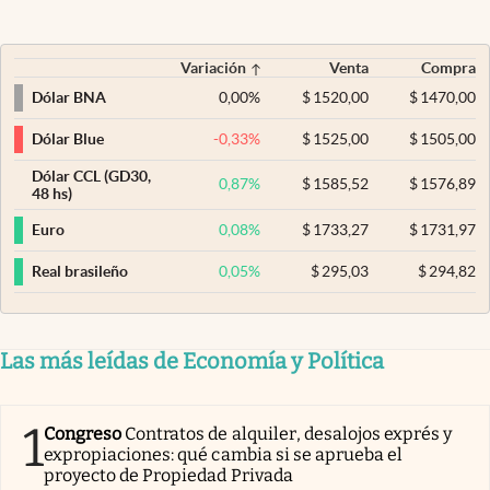
Variación
Venta
Compra
0,00
%
$
1520,00
$
1470,00
Dólar BNA
-0,33
%
$
1525,00
$
1505,00
Dólar Blue
Dólar CCL (GD30,
0,87
%
$
1585,52
$
1576,89
48 hs)
0,08
%
$
1733,27
$
1731,97
Euro
0,05
%
$
295,03
$
294,82
Real brasileño
Las más leídas de Economía y Política
1
Congreso
Contratos de alquiler, desalojos exprés y
expropiaciones: qué cambia si se aprueba el
proyecto de Propiedad Privada