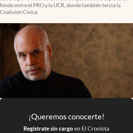
Infotechnology
fondo entre el PRO y la UCR, donde también tercia la
Coalición Cívica.
Clase
Clima
Mundial 2026
Eventos Corporativos
El Cronista Studio
Mediakit
abre en nueva pestaña
Argentina
¡Queremos conocerte!
Registrate sin cargo
en El Cronista