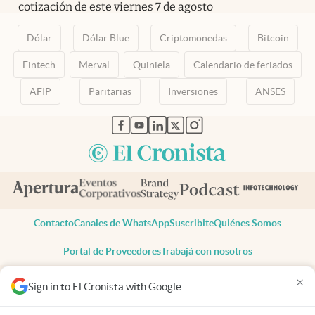
cotización de este viernes 7 de agosto
Dólar
Dólar Blue
Criptomonedas
Bitcoin
Fintech
Merval
Quiniela
Calendario de feriados
AFIP
Paritarias
Inversiones
ANSES
abre en nueva pestaña
abre en nueva pestaña
abre en nueva pestaña
abre en nueva pestaña
abre en nueva pestaña
Contacto
Canales de WhatsApp
Suscribite
Quiénes Somos
Portal de Proveedores
Trabajá con nosotros
Copyright 2025 cronista.com
×
Sign in to El Cronista with Google
Todos los derechos reservados
Términos y condiciones