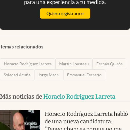
para una experiencia a tu medida.
Quiero registrarme
Temas relacionados
Horacio Rodríguez Larreta
Martín Lousteau
Fernán Quirós
Soledad Acuña
Jorge Macri
Emmanuel Ferrario
Más noticias de
Horacio Rodríguez Larreta
Horacio Rodríguez Larreta habló
de una nueva candidatura:
“Tengo chances porque no me