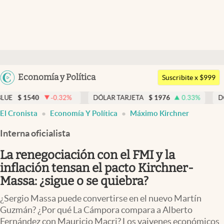
Últimas noticias
Dólar
Argentina
Economía y Política
Members
Suscribite x $999
España
Economía y Política
0
-0.32
%
DÓLAR TARJETA
$
1976
0.33
%
DÓLAR MEP
México
abre en nueva pestaña
El Cronista
Economía Y Política
Máximo Kirchner
Finanzas y Mercados
USA
Interna oficialista
Mercados Online
Colombia
Uruguay
La renegociación con el FMI y la
Negocios
inflación tensan el pacto Kirchner-
Columnistas
Massa: ¿sigue o se quiebra?
Otras secciones
¿Sergio Massa puede convertirse en el nuevo Martín
Guzmán? ¿Por qué La Cámpora compara a Alberto
Apertura
Fernández con Mauricio Macri? Los vaivenes económicos