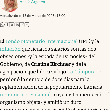
Analía Argento
Actualizado el
15 de Marzo de 2023
13:00
abre en nueva pestaña
abre en nueva pestaña
abre en nueva pestaña
abre en nueva pestaña
El
Fondo Monetario Internacional
(FMI) y la
inflación
que licúa los salarios son las dos
obsesiones -y la espada de Damocles- del
Gobierno, de
Cristina Kirchner
y de la
agrupación que lidera su hijo.
La Cámpora
no
perdonó la demora de doce días para la
reglamentación de la popularmente llamada
moratoria previsional
-cuya instrumentación el
organismo objeta- y emitió un duro
comunicado en el que se cuidó el equilibrio con