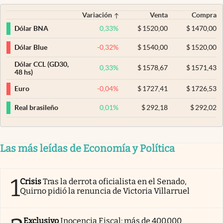
Variación
Venta
Compra
0,33
%
$
1520,00
$
1470,00
Dólar BNA
-0,32
%
$
1540,00
$
1520,00
Dólar Blue
Dólar CCL (GD30,
0,33
%
$
1578,67
$
1571,43
48 hs)
-0,04
%
$
1727,41
$
1726,53
Euro
0,01
%
$
292,18
$
292,02
Real brasileño
Las más leídas de Economía y Política
1
Crisis
Tras la derrota oficialista en el Senado,
Quirno pidió la renuncia de Victoria Villarruel
Exclusivo
Inocencia Fiscal: más de 400.000