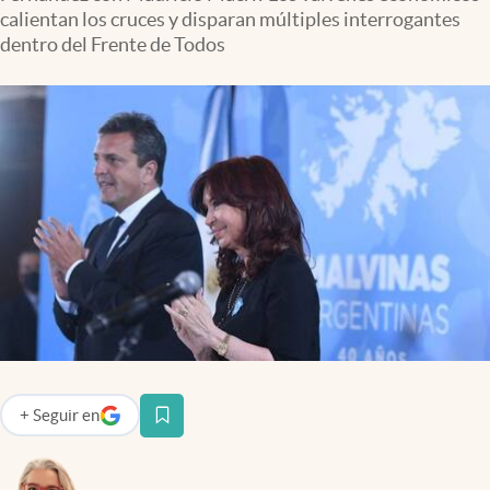
Infotechnology
calientan los cruces y disparan múltiples interrogantes
dentro del Frente de Todos
Clase
Clima
Mundial 2026
Eventos Corporativos
El Cronista Studio
Mediakit
abre en nueva pestaña
Argentina
+
Seguir
en
abre en nueva pestaña