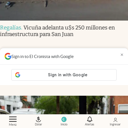
Regalías
.
Vicuña adelanta u$s 250 millones en
infraestructura para San Juan
×
Sign in to El Cronista with Google
Financial Times
.
Irán asegura haber cerrado un
acuerdo con Omán sobre el paso por Ormuz
Andrew England
y
Bita Ghaffari
Members
Dolar
Inicio
Alertas
Ingresar
Menú