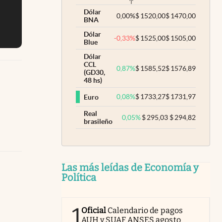
Dólar
0,00
%
$
1520,00
$
1470,00
BNA
Dólar
-0,33
%
$
1525,00
$
1505,00
Blue
Dólar
CCL
0,87
%
$
1585,52
$
1576,89
(GD30,
48 hs)
0,08
%
$
1733,27
$
1731,97
Euro
Real
0,05
%
$
295,03
$
294,82
brasileño
Las más leídas de Economía y
Política
1
Oficial
Calendario de pagos
AUH y SUAF ANSES agosto