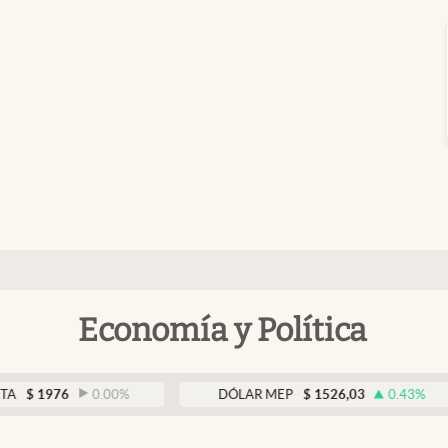
Economía y Política
6
0.00
%
DÓLAR MEP
$
1526,03
0.43
%