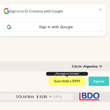
×
Sign in to El Cronista with Google
Edición:
Argentina
¡Navegá sin limites!
Argentina
Suscribite x $999
Ingresá
España
México
abre
DÓLAR BNA
$
1520
0.00
%
DÓLAR BLUE
$
1525
USA
Colombia