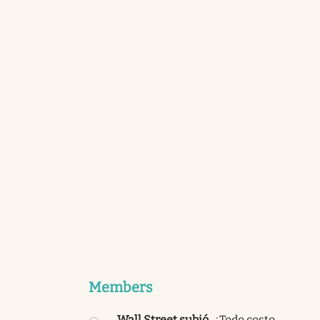
Members
Wall Street subió
.
¿Todo costo