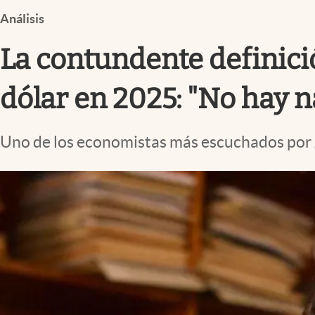
Infotechnology
Análisis
Clase
La contundente definició
Clima
Mundial 2026
dólar en 2025: "No hay na
Eventos Corporativos
Uno de los economistas más escuchados por Ja
El Cronista Studio
Mediakit
abre en nueva pestaña