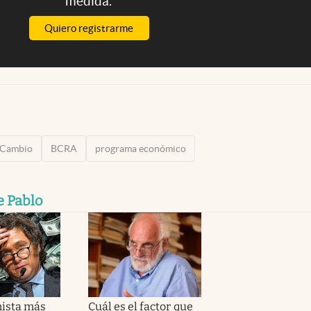
medida.
Quiero registrarme
 Cambio
BCRA
programa económico
e Pablo
ista más
Cuál es el factor que