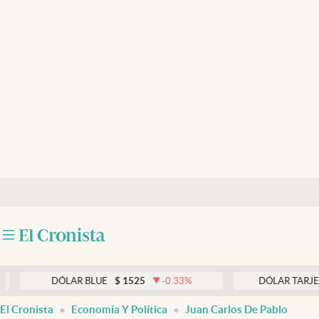
Últimas noticias
Dólar
Members
Economía y Política
Finanzas y Mercados
Mercados Online
Negocios
Columnistas
Otras secciones
DÓLAR BLUE
$
1525
-0.33
%
DÓLAR TARJETA
$
197
Apertura
El Cronista
Economía Y Política
Juan Carlos De Pablo