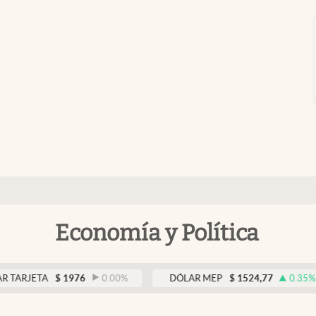
Economía y Política
A
$
1976
0.00
%
DÓLAR MEP
$
1524,77
0.35
%