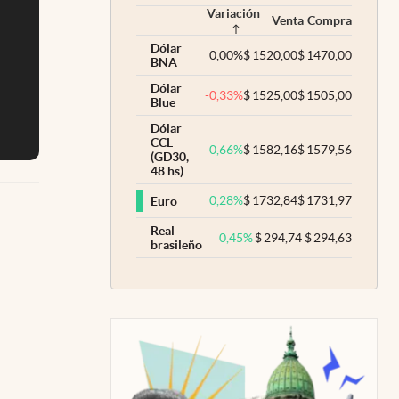
Variación
Venta
Compra
Dólar
0,00
%
$
1520,00
$
1470,00
BNA
Dólar
-0,33
%
$
1525,00
$
1505,00
Blue
Dólar
CCL
0,66
%
$
1582,16
$
1579,56
(GD30,
48 hs)
0,28
%
$
1732,84
$
1731,97
Euro
Real
0,45
%
$
294,74
$
294,63
brasileño