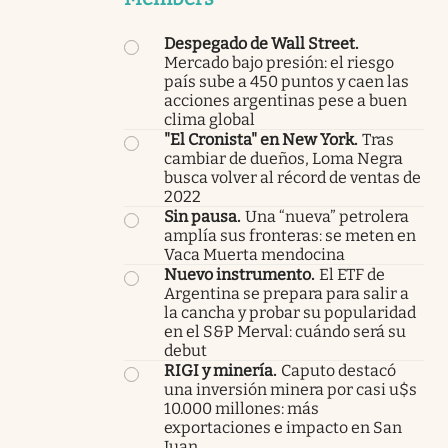
Despegado de Wall Street
.
Mercado bajo presión: el riesgo
país sube a 450 puntos y caen las
acciones argentinas pese a buen
clima global
"El Cronista" en New York
.
Tras
cambiar de dueños, Loma Negra
busca volver al récord de ventas de
2022
Sin pausa
.
Una “nueva” petrolera
amplía sus fronteras: se meten en
Vaca Muerta mendocina
Nuevo instrumento
.
El ETF de
Argentina se prepara para salir a
la cancha y probar su popularidad
en el S&P Merval: cuándo será su
debut
RIGI y minería
.
Caputo destacó
una inversión minera por casi u$s
10.000 millones: más
exportaciones e impacto en San
Juan