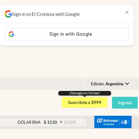
×
Sign in to El Cronista with Google
Edición:
Argentina
¡Navegá sin limites!
Argentina
Suscribite x $999
Ingresá
España
México
abre
DÓLAR BNA
$
1520
0.00
%
DÓLAR BLUE
$
1525
-0.33
USA
Colombia