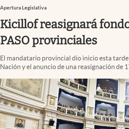
Infotechnology
Apertura Legislativa
Clase
Kicillof reasignará fond
Clima
Mundial 2026
PASO provinciales
Eventos Corporativos
El mandatario provincial dio inicio esta tard
El Cronista Studio
Nación y el anuncio de una reasignación de 1
Mediakit
abre en nueva pestaña