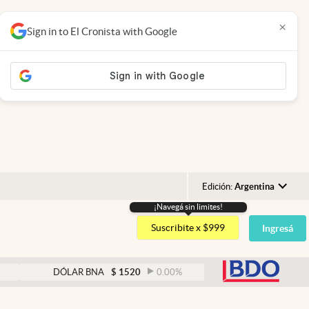
×
Sign in to El Cronista with Google
Edición:
Argentina
¡Navegá sin limites!
Argentina
Suscribite x $999
Ingresá
España
México
abre
DÓLAR BNA
$
1520
0.00
%
DÓLAR BLUE
$
152
USA
Colombia