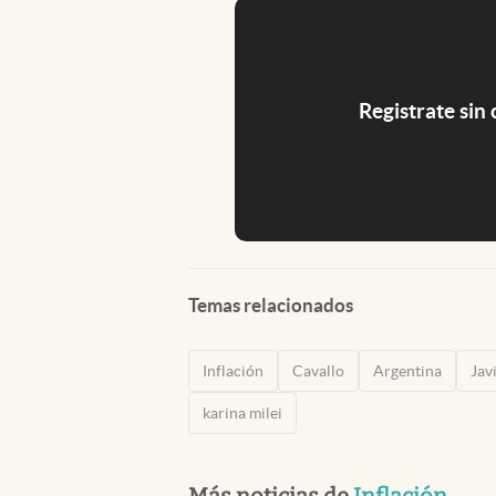
Registrate sin
Temas relacionados
Inflación
Cavallo
Argentina
Jav
karina milei
Más noticias de
Inflación