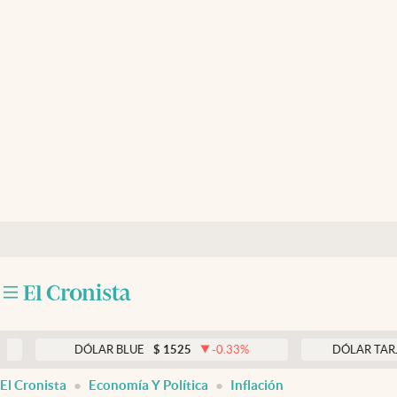
Últimas noticias
Dólar
Members
Economía y Política
Finanzas y Mercados
Mercados Online
Negocios
Columnistas
Otras secciones
DÓLAR BLUE
$
1525
-0.33
%
DÓLAR TARJETA
$
Apertura
El Cronista
Economía Y Política
Inflación