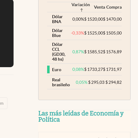
Variación
Venta
Compra
Dólar
0,00
%
$
1520,00
$
1470,00
BNA
Dólar
-0,33
%
$
1525,00
$
1505,00
Blue
Dólar
CCL
0,87
%
$
1585,52
$
1576,89
(GD30,
48 hs)
0,08
%
$
1733,27
$
1731,97
Euro
Real
0,05
%
$
295,03
$
294,82
brasileño
em
Las más leídas de Economía y
Política