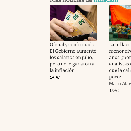
Oficial y confirmado |
La inflaci
El Gobierno aumentó
menor niv
los salarios en julio,
años: ¿por
pero no le ganaron a
analistas
la inflación
que la ca
poco?
14:47
Mario Alav
13:52