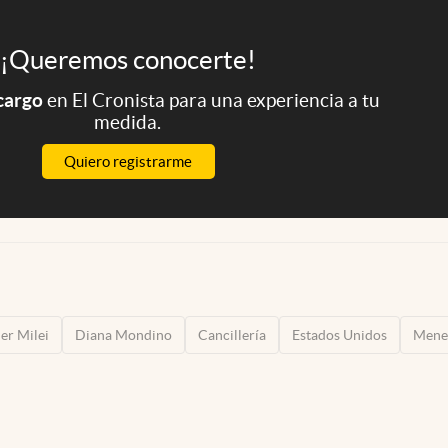
¡Queremos conocerte!
 cargo
en El Cronista para una experiencia a tu
medida.
Quiero registrarme
ier Milei
Diana Mondino
Cancillería
Estados Unidos
Men