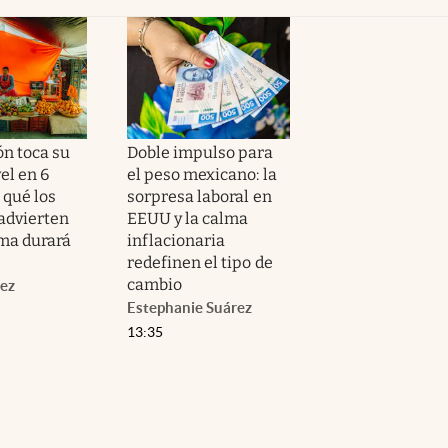
ón toca su
Doble impulso para
el en 6
el peso mexicano: la
 qué los
sorpresa laboral en
 advierten
EEUU y la calma
lma durará
inflacionaria
redefinen el tipo de
cambio
ez
Estephanie Suárez
13:35