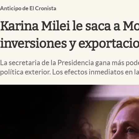
Infotechnology
Anticipo de El Cronista
Clase
Karina Milei le saca a M
Clima
Mundial 2026
inversiones y exportaci
Eventos Corporativos
La secretaria de la Presidencia gana más pod
El Cronista Studio
política exterior. Los efectos inmediatos en l
Mediakit
abre en nueva pestaña