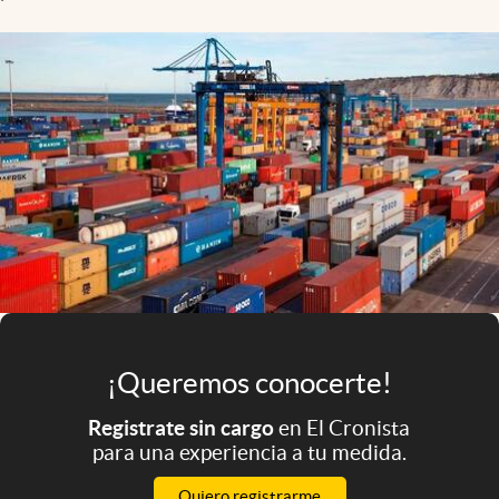
Infotechnology
Clase
Clima
Mundial 2026
Eventos Corporativos
El Cronista Studio
Mediakit
abre en nueva pestaña
Argentina
¡Queremos conocerte!
Registrate sin cargo
en El Cronista
para una experiencia a tu medida.
Quiero registrarme