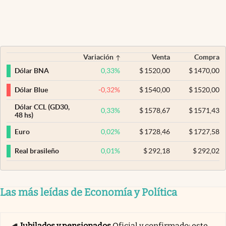
Variación
Venta
Compra
0,33
%
$
1520,00
$
1470,00
Dólar BNA
-0,32
%
$
1540,00
$
1520,00
Dólar Blue
Dólar CCL (GD30,
0,33
%
$
1578,67
$
1571,43
48 hs)
0,02
%
$
1728,46
$
1727,58
Euro
0,01
%
$
292,18
$
292,02
Real brasileño
Las más leídas de Economía y Política
Jubilados y pensionados
Oficial y confirmado: este