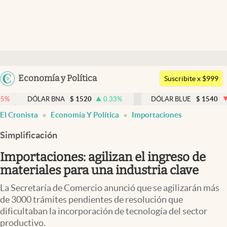
Últimas noticias
Dólar
Argentina
Economía y Política
Members
Suscribite x $999
España
Economía y Política
LAR BNA
$
1520
0.33
%
DÓLAR BLUE
$
1540
-0.32
%
México
El Cronista
Economía Y Política
Importaciones
Finanzas y Mercados
USA
Simplificación
Mercados Online
Colombia
Uruguay
Importaciones: agilizan el ingreso de
Negocios
materiales para una industria clave
Columnistas
La Secretaría de Comercio anunció que se agilizarán más
Otras secciones
de 3000 trámites pendientes de resolución que
dificultaban la incorporación de tecnología del sector
Apertura
productivo.