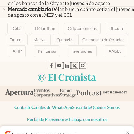
en los bancos de la City este jueves 6 de agosto
Mercado cambiario
Dólar blue: a cuánto cotiza el jueves 6
de agosto con el MEP y el CCL
Dólar
Dólar Blue
Criptomonedas
Bitcoin
Fintech
Merval
Quiniela
Calendario de feriados
AFIP
Paritarias
Inversiones
ANSES
abre en nueva pestaña
abre en nueva pestaña
abre en nueva pestaña
abre en nueva pestaña
abre en nueva pestaña
Contacto
Canales de WhatsApp
Suscribite
Quiénes Somos
Portal de Proveedores
Trabajá con nosotros
Copyright 2025 cronista.com
×