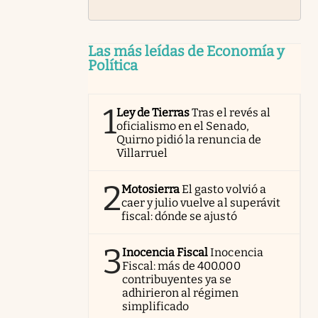
Las más leídas de Economía y
Política
1
Ley de Tierras
Tras el revés al
oficialismo en el Senado,
Quirno pidió la renuncia de
Villarruel
2
Motosierra
El gasto volvió a
caer y julio vuelve al superávit
fiscal: dónde se ajustó
3
Inocencia Fiscal
Inocencia
Fiscal: más de 400.000
contribuyentes ya se
adhirieron al régimen
simplificado