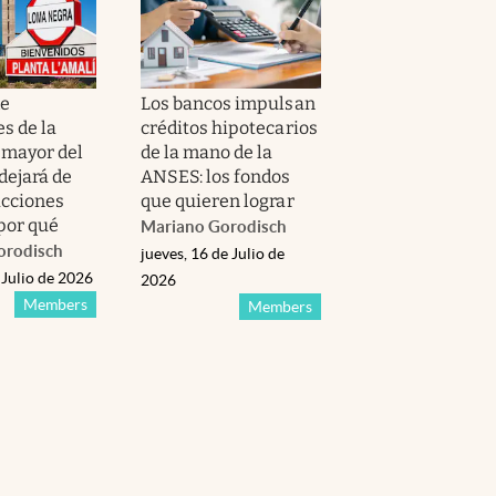
de
Los bancos impulsan
s de la
créditos hipotecarios
 mayor del
de la mano de la
dejará de
ANSES: los fondos
cciones
que quieren lograr
 por qué
Mariano Gorodisch
orodisch
jueves, 16 de Julio de
 Julio de 2026
2026
Members
Members