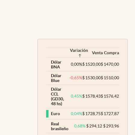
Variación
Venta
Compra
Dólar
0,00
%
$
1520,00
$
1470,00
BNA
Dólar
-0,65
%
$
1530,00
$
1510,00
Blue
Dólar
CCL
0,45
%
$
1578,43
$
1576,42
(GD30,
48 hs)
0,04
%
$
1728,75
$
1727,87
Euro
Real
0,68
%
$
294,12
$
293,96
brasileño