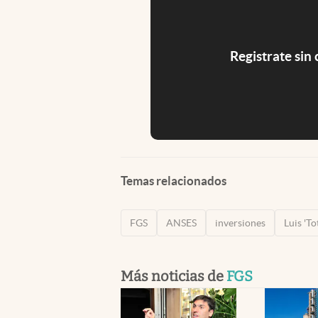
Registrate sin
Temas relacionados
FGS
ANSES
inversiones
Luis 'T
Más noticias de
FGS