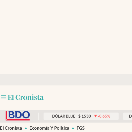
Últimas noticias
Dólar
Members
Economía y Política
Finanzas y Mercados
Mercados Online
Negocios
Columnistas
abre en nueva pestaña
Otras secciones
0.00
%
DÓLAR BLUE
$
1530
-0.65
%
DÓLAR T
Apertura
El Cronista
Economía Y Política
FGS