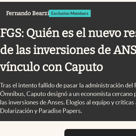
Infotechnology
Fernando Bearzi
Exclusivo Members
Clase
Clima
FGS: Quién es el nuevo r
Mundial 2026
de las inversiones de ANS
Eventos Corporativos
El Cronista Studio
vínculo con Caputo
Mediakit
abre en nueva pestaña
Tras el intento fallido de pasar la administración del
Ómnibus, Caputo designó a un economista cercano p
las inversiones de Anses. Elogios al equipo y críticas
Dolarización y Paradise Papers.