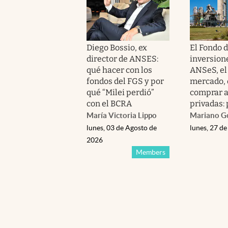
Diego Bossio, ex
El Fondo 
director de ANSES:
inversione
qué hacer con los
ANSeS, el
fondos del FGS y por
mercado, 
qué “Milei perdió”
comprar a
con el BCRA
privadas:
María Victoria Lippo
Mariano G
lunes, 03 de Agosto de
lunes, 27 de
2026
Members