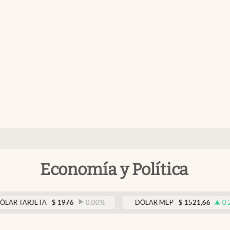
Economía y Política
ARJETA
$
1976
0.00
%
DÓLAR MEP
$
1521,66
0.24
%