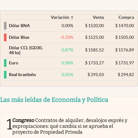
Variación
Venta
Compra
0,00
%
$
1520,00
$
1470,00
Dólar BNA
-0,33
%
$
1525,00
$
1505,00
Dólar Blue
Dólar CCL (GD30,
0,87
%
$
1585,52
$
1576,89
48 hs)
0,08
%
$
1733,27
$
1731,97
Euro
0,05
%
$
295,03
$
294,82
Real brasileño
Las más leídas de Economía y Política
1
Congreso
Contratos de alquiler, desalojos exprés y
expropiaciones: qué cambia si se aprueba el
proyecto de Propiedad Privada