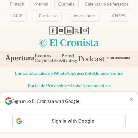
Fintech
Merval
Quiniela
Calendario de feriados
AFIP
Paritarias
Inversiones
ANSES
abre en nueva pestaña
abre en nueva pestaña
abre en nueva pestaña
abre en nueva pestaña
abre en nueva pestaña
Contacto
Canales de WhatsApp
Suscribite
Quiénes Somos
Portal de Proveedores
Trabajá con nosotros
Copyright 2025 cronista.com
×
Sign in to El Cronista with Google
Todos los derechos reservados
Términos y condiciones
Privacidad
Consentimiento
Tel:
+54 11 7078-3270