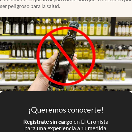
Infotechnology
ser peligroso para la salud.
Clase
Clima
Mundial 2026
Eventos Corporativos
El Cronista Studio
Mediakit
abre en nueva pestaña
Argentina
¡Queremos conocerte!
Registrate sin cargo
en El Cronista
para una experiencia a tu medida.