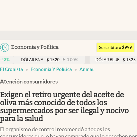
Últimas noticias
Dólar
Argentina
Economía y Política
Members
Suscribite x $999
España
Economía y Política
DÓLAR BNA
$
1520
0.00
%
DÓLAR BLUE
$
1525
-0.33
%
México
El Cronista
Economía Y Política
Anmat
Finanzas y Mercados
USA
Atención consumidores
Mercados Online
Colombia
Uruguay
Exigen el retiro urgente del aceite de
Negocios
oliva más conocido de todos los
Columnistas
supermercados por ser ilegal y nocivo
para la salud
Otras secciones
El organismo de control recomendó a todos los
Apertura
consumidores que lo hayan comprado que lo desechen por