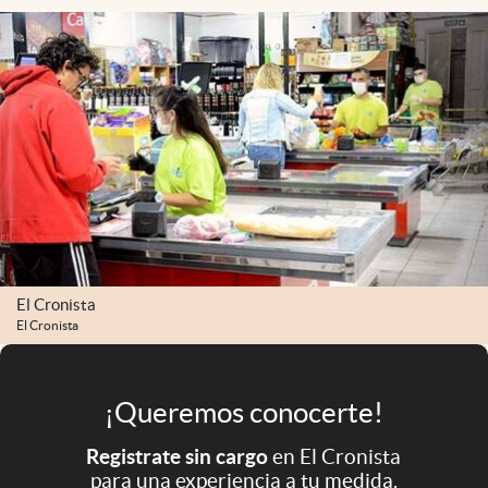
Infotechnology
Clase
Clima
Mundial 2026
Eventos Corporativos
El Cronista Studio
Mediakit
abre en nueva pestaña
El Cronista
Argentina
El Cronista
¡Queremos conocerte!
Registrate sin cargo
en El Cronista
para una experiencia a tu medida.