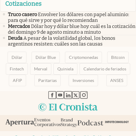
Cotizaciones
Truco casero
Envolver los dólares con papel aluminio:
para qué sirve y por qué lo recomiendan
Mercados
Dólar hoy y dólar blue hoy: cuál es la cotización
del domingo 9 de agosto minuto a minuto
Deuda
A pesar de la volatilidad global, los bonos
argentinos resisten: cuáles son las causas
Dólar
Dólar Blue
Criptomonedas
Bitcoin
Fintech
Merval
Quiniela
Calendario de feriados
AFIP
Paritarias
Inversiones
ANSES
abre en nueva pestaña
abre en nueva pestaña
abre en nueva pestaña
abre en nueva pestaña
abre en nueva pestaña