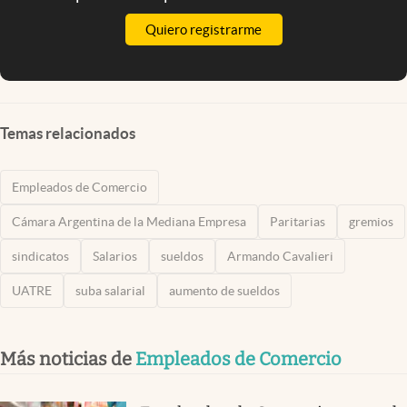
Quiero registrarme
Temas relacionados
Empleados de Comercio
Cámara Argentina de la Mediana Empresa
Paritarias
gremios
sindicatos
Salarios
sueldos
Armando Cavalieri
UATRE
suba salarial
aumento de sueldos
Más noticias de
Empleados de Comercio