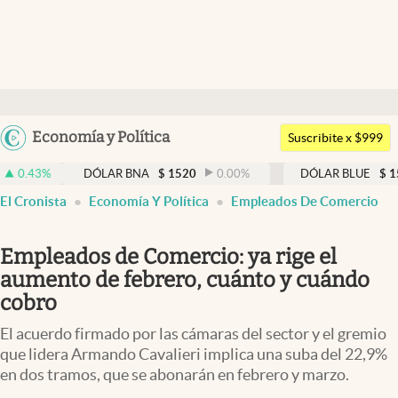
Últimas noticias
Dólar
Argentina
Economía y Política
Members
Suscribite x $999
España
Economía y Política
DÓLAR BNA
$
1520
0.00
%
DÓLAR BLUE
$
1525
-0.33
México
El Cronista
Economía Y Política
Empleados De Comercio
Finanzas y Mercados
USA
Mercados Online
Colombia
Empleados de Comercio: ya rige el
Uruguay
Negocios
aumento de febrero, cuánto y cuándo
cobro
Columnistas
El acuerdo firmado por las cámaras del sector y el gremio
Otras secciones
que lidera Armando Cavalieri implica una suba del 22,9%
en dos tramos, que se abonarán en febrero y marzo.
Apertura