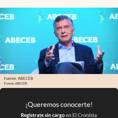
Infotechnology
Clase
Clima
Mundial 2026
Eventos Corporativos
El Cronista Studio
Mediakit
abre en nueva pestaña
Argentina
Fuente: ABECEB
Fuente: ABECEB
¡Queremos conocerte!
Registrate sin cargo
en El Cronista