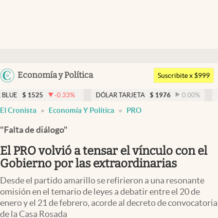
Últimas noticias
Dólar
Argentina
Economía y Política
Members
Suscribite x $999
España
Economía y Política
5
-0.33
%
DÓLAR TARJETA
$
1976
0.00
%
DÓLAR MEP
México
El Cronista
Economía Y Política
PRO
Finanzas y Mercados
USA
"Falta de diálogo"
Mercados Online
Colombia
Uruguay
El PRO volvió a tensar el vínculo con el
Negocios
Gobierno por las extraordinarias
Columnistas
Desde el partido amarillo se refirieron a una resonante
Otras secciones
omisión en el temario de leyes a debatir entre el 20 de
enero y el 21 de febrero, acorde al decreto de convocatoria
Apertura
de la Casa Rosada