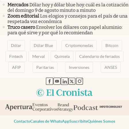
Mercados
Dólar hoy y dólar blue hoy: cuál es la cotización
del domingo 9 de agosto minuto a minuto
Zoom editorial
Los elogios y consejos para el país de una
respetada voz económica
Truco casero
Envolver los dólares con papel aluminio:
para qué sirve y por qué lo recomiendan
Dólar
Dólar Blue
Criptomonedas
Bitcoin
Fintech
Merval
Quiniela
Calendario de feriados
AFIP
Paritarias
Inversiones
ANSES
abre en nueva pestaña
abre en nueva pestaña
abre en nueva pestaña
abre en nueva pestaña
abre en nueva pestaña
Contacto
Canales de WhatsApp
Suscribite
Quiénes Somos