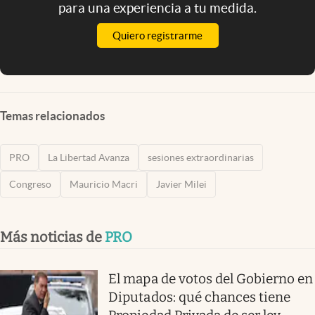
para una experiencia a tu medida.
Quiero registrarme
Temas relacionados
PRO
La Libertad Avanza
sesiones extraordinarias
Congreso
Mauricio Macri
Javier Milei
Más noticias de
PRO
El mapa de votos del Gobierno en
Diputados: qué chances tiene