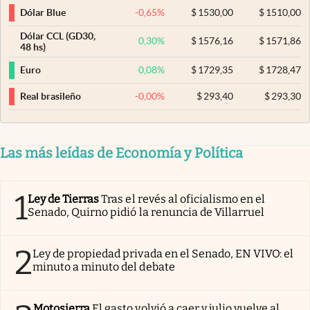
-0,65
%
$
1530,00
$
1510,00
Dólar Blue
Dólar CCL (GD30,
0,30
%
$
1576,16
$
1571,86
48 hs)
0,08
%
$
1729,35
$
1728,47
Euro
-0,00
%
$
293,40
$
293,30
Real brasileño
Las más leídas de Economía y Política
1
Ley de Tierras
Tras el revés al oficialismo en el
Senado, Quirno pidió la renuncia de Villarruel
2
Ley de propiedad privada en el Senado, EN VIVO: el
minuto a minuto del debate
Motosierra
El gasto volvió a caer y julio vuelve al