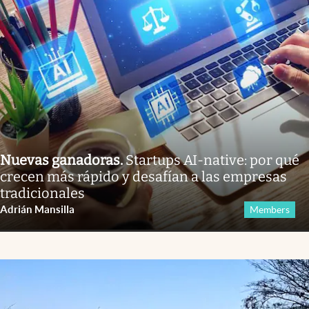
Nuevas ganadoras
.
Startups AI-native: por qué
crecen más rápido y desafían a las empresas
tradicionales
Adrián Mansilla
Members