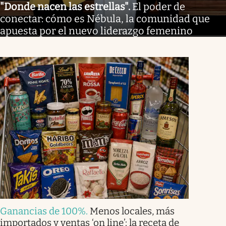
"Donde nacen las estrellas"
.
El poder de
conectar: cómo es Nébula, la comunidad que
apuesta por el nuevo liderazgo femenino
Ganancias de 100%
.
Menos locales, más
importados y ventas ‘on line’: la receta de