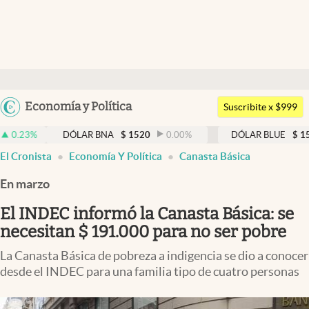
Últimas noticias
Dólar
Argentina
Economía y Política
Members
Suscribite x $999
España
Economía y Política
DÓLAR BNA
$
1520
0.00
%
DÓLAR BLUE
$
1530
-0.6
México
El Cronista
Economía Y Política
Canasta Básica
Finanzas y Mercados
USA
En marzo
Mercados Online
Colombia
Uruguay
El INDEC informó la Canasta Básica: se
Negocios
necesitan $ 191.000 para no ser pobre
Columnistas
La Canasta Básica de pobreza a indigencia se dio a conocer
Otras secciones
desde el INDEC para una familia tipo de cuatro personas
Apertura