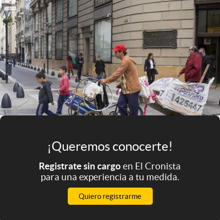
Infotechnology
Clase
Clima
Mundial 2026
Eventos Corporativos
El Cronista Studio
Mediakit
abre en nueva pestaña
¡Queremos conocerte!
Argentina
Registrate sin cargo
en El Cronista
para una experiencia a tu medida.
Quiero registrarme