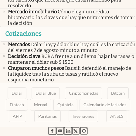
resolverlo
Mercado inmobiliario
Cómo elegir un crédito
hipotecario: las claves que hay que mirar antes de tomar
la decisión
Cotizaciones
Mercados
Dólar hoy y dólar blue hoy: cuál es la cotización
del viernes 7 de agosto minuto a minuto
Decisión clave
BCRA frente a un dilema: bajar las tasas o
mantener el dólar sub $ 1500
Chuparon muchos pesos
Bausili defendió el manejo de
la liquidez tras la suba de tasas y ratificó el nuevo
esquema monetario
Dólar
Dólar Blue
Criptomonedas
Bitcoin
Fintech
Merval
Quiniela
Calendario de feriados
AFIP
Paritarias
Inversiones
ANSES
abre en nueva pestaña
abre en nueva pestaña
abre en nueva pestaña
abre en nueva pestaña
abre en nueva pestaña