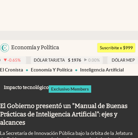
Últimas noticias
Dólar
Argentina
Economía y Política
Members
Suscribite x $999
España
Economía y Política
DÓLAR TARJETA
$
1976
0.00
%
DÓLAR MEP
$
1521,52
0
México
El Cronista
Economía Y Política
Inteligencia Artificial
Finanzas y Mercados
USA
Mercados Online
Colombia
Impacto tecnológico
Exclusivo Members
Uruguay
Negocios
El Gobierno presentó un "Manual de Buenas
Columnistas
Prácticas de Inteligencia Artificial": ejes y
Otras secciones
alcances
Apertura
La Secretaría de Innovación Pública bajo la órbita de la Jefatura