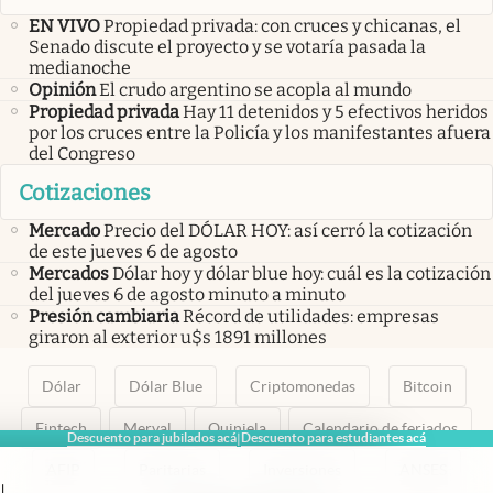
EN VIVO
Propiedad privada: con cruces y chicanas, el
Senado discute el proyecto y se votaría pasada la
medianoche
Opinión
El crudo argentino se acopla al mundo
Propiedad privada
Hay 11 detenidos y 5 efectivos heridos
por los cruces entre la Policía y los manifestantes afuera
del Congreso
Cotizaciones
Mercado
Precio del DÓLAR HOY: así cerró la cotización
de este jueves 6 de agosto
Mercados
Dólar hoy y dólar blue hoy: cuál es la cotización
del jueves 6 de agosto minuto a minuto
Presión cambiaria
Récord de utilidades: empresas
giraron al exterior u$s 1891 millones
Dólar
Dólar Blue
Criptomonedas
Bitcoin
Fintech
Merval
Quiniela
Calendario de feriados
Descuento para jubilados acá
Descuento para estudiantes acá
|
AFIP
Paritarias
Inversiones
ANSES
|