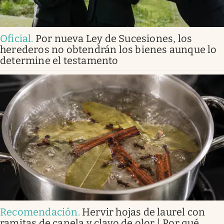
Oficial
.
Por nueva Ley de Sucesiones, los
herederos no obtendrán los bienes aunque lo
determine el testamento
Recomendación
.
Hervir hojas de laurel con
ramitas de canela y clavo de olor | Por qué