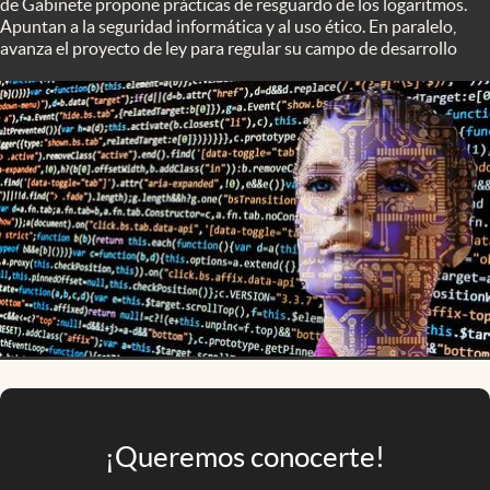
de Gabinete propone prácticas de resguardo de los logaritmos.
Infotechnology
Apuntan a la seguridad informática y al uso ético. En paralelo,
avanza el proyecto de ley para regular su campo de desarrollo
Clase
Clima
Mundial 2026
Eventos Corporativos
El Cronista Studio
Mediakit
abre en nueva pestaña
Argentina
¡Queremos conocerte!