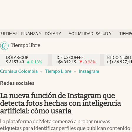
Finanzas y economía
ÚLTIMAS
FINANZA Y
DÓLAR Y
ACTUALIDAD
SALUD Y
TIEMP
Salud y nutrición
NOTICIAS
ECONOMÍA
MERCADOS
NUTRICIÓN
LIBRE
Argentina
Tiempo libre
Vida espiritual
España
Actualidad
DÓLAR/COP
ICE US COFFEE
BITCOIN USD
$
3157,43
0.13
%
u$s
319,15
-0.96
%
u$s
México
64.927,1
Tiempo libre
Cronista Colombia
Tiempo Libre
Instagram
USA
Dólar y mercados
Colombia
Redes sociales
Uruguay
Curiosidades
La nueva función de Instagram que
detecta fotos hechas con inteligencia
Colombia
artificial: cómo usarla
La plataforma de Meta comenzó a probar nuevas
etiquetas para identificar perfiles que publican contenido