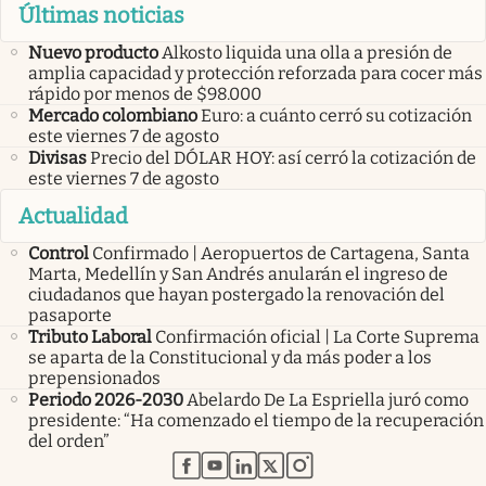
Últimas noticias
Nuevo producto
Alkosto liquida una olla a presión de
amplia capacidad y protección reforzada para cocer más
rápido por menos de $98.000
Mercado colombiano
Euro: a cuánto cerró su cotización
este viernes 7 de agosto
Divisas
Precio del DÓLAR HOY: así cerró la cotización de
este viernes 7 de agosto
Actualidad
Control
Confirmado | Aeropuertos de Cartagena, Santa
Marta, Medellín y San Andrés anularán el ingreso de
ciudadanos que hayan postergado la renovación del
pasaporte
Tributo Laboral
Confirmación oficial | La Corte Suprema
se aparta de la Constitucional y da más poder a los
prepensionados
Periodo 2026-2030
Abelardo De La Espriella juró como
presidente: “Ha comenzado el tiempo de la recuperación
del orden”
abre en nueva pestaña
abre en nueva pestaña
abre en nueva pestaña
abre en nueva pestaña
abre en nueva pestaña