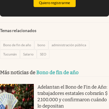
Quiero registrarme
Temas relacionados
Bono de fin de año
bono
administración pública
Tucumán
Salario
SEO
Más noticias de
Bono de fin de año
Adelantan el Bono de Fin de Año:
trabajadores estatales cobrarán $
2.100.000 y confirmaron cuándo
lo depositan