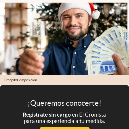
Infotechnology
Clase
Clima
Mundial 2026
Eventos Corporativos
El Cronista Studio
Mediakit
abre en nueva pestaña
Freepik/Composición
Argentina
¡Queremos conocerte!
Registrate sin cargo
en El Cronista
para una experiencia a tu medida.