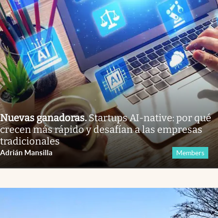
Nuevas ganadoras
.
Startups AI-native: por qué
crecen más rápido y desafían a las empresas
tradicionales
Adrián Mansilla
Members