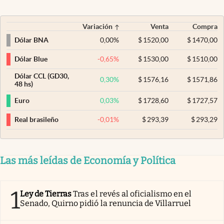
Variación
Venta
Compra
0,00
%
$
1520,00
$
1470,00
Dólar BNA
-0,65
%
$
1530,00
$
1510,00
Dólar Blue
Dólar CCL (GD30,
0,30
%
$
1576,16
$
1571,86
48 hs)
0,03
%
$
1728,60
$
1727,57
Euro
-0,01
%
$
293,39
$
293,29
Real brasileño
Las más leídas de Economía y Política
1
Ley de Tierras
Tras el revés al oficialismo en el
Senado, Quirno pidió la renuncia de Villarruel