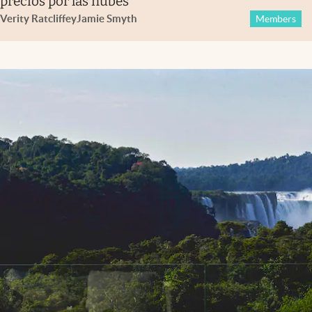
precios por las nubes
Verity Ratcliffe
y
Jamie Smyth
Members