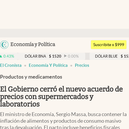
Últimas noticias
Dólar
Argentina
Economía y Política
Members
Suscribite x $999
España
Economía y Política
DÓLAR BNA
$
1520
0.00
%
DÓLAR BLUE
$
1525
-0.33
México
El Cronista
Economía Y Política
Precios
Finanzas y Mercados
USA
Productos y medicamentos
Mercados Online
Colombia
Uruguay
El Gobierno cerró el nuevo acuerdo de
Negocios
precios con supermercados y
Columnistas
laboratorios
Otras secciones
El ministro de Economía, Sergio Massa, busca contener la
inflación de alimentos y productos de consumo masivo
Apertura
tras la devaluación. El pacto incluye beneficios fiscales