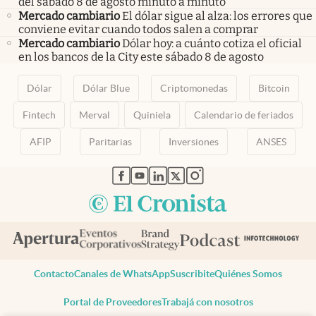
del sábado 8 de agosto minuto a minuto
Mercado cambiario
El dólar sigue al alza: los errores que
conviene evitar cuando todos salen a comprar
Mercado cambiario
Dólar hoy: a cuánto cotiza el oficial
en los bancos de la City este sábado 8 de agosto
Dólar
Dólar Blue
Criptomonedas
Bitcoin
Fintech
Merval
Quiniela
Calendario de feriados
AFIP
Paritarias
Inversiones
ANSES
abre en nueva pestaña
abre en nueva pestaña
abre en nueva pestaña
abre en nueva pestaña
abre en nueva pestaña
Contacto
Canales de WhatsApp
Suscribite
Quiénes Somos
Portal de Proveedores
Trabajá con nosotros