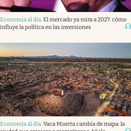
Economía al día
.
El mercado ya mira a 2027: cómo
influye la política en las inversiones
Economía al día
.
Vaca Muerta cambia de mapa: la