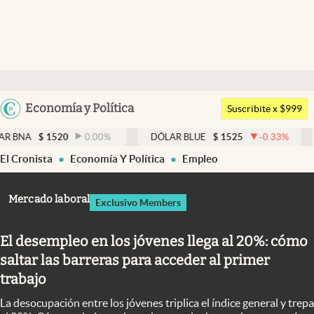
Últimas noticias
Dólar
Argentina
Economía y Política
Members
Suscribite x $999
España
Economía y Política
1520
0.00
%
DÓLAR BLUE
$
1525
-0.33
%
DÓLAR TA
México
El Cronista
Economía Y Política
Empleo
Finanzas y Mercados
USA
Mercados Online
Colombia
Mercado laboral
Exclusivo Members
Uruguay
Negocios
El desempleo en los jóvenes llega al 20%: cómo
Columnistas
saltar las barreras para acceder al primer
Otras secciones
trabajo
Apertura
La desocupación entre los jóvenes triplica el índice general y trepa