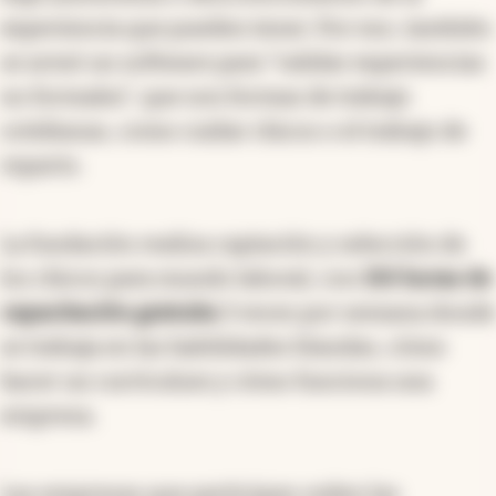
experiencia que pueden tener. Por eso, también
se armó un software para “validar experiencias
no formales”, que son formas de trabajo
cotidianas, como cuidar chicos o el trabajo de
reparto.
La fundación realiza captación y selección de
los chicos para mundo laboral, con
150 horas de
capacitación gratuita
3 veces por semana donde
se trabaja en las habilidades blandas, cómo
hacer un currículum y cómo funciona una
empresa.
Las empresas que participan ceden las