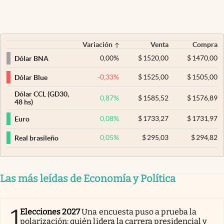
Variación
Venta
Compra
0,00
%
$
1520,00
$
1470,00
Dólar BNA
-0,33
%
$
1525,00
$
1505,00
Dólar Blue
Dólar CCL (GD30,
0,87
%
$
1585,52
$
1576,89
48 hs)
0,08
%
$
1733,27
$
1731,97
Euro
0,05
%
$
295,03
$
294,82
Real brasileño
Las más leídas de Economía y Política
1
Elecciones 2027
Una encuesta puso a prueba la
polarización: quién lidera la carrera presidencial y