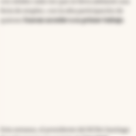
con nitidez cada vez que se lleva adelante una
facilitó esta conexión, ofreciendo capacitación en
habilidades blandas y la validación de experiencias
feria de empleo, con la alta participación de
informales. Su programa ha logrado un 50% de
quienes
buscan acceder a su primer trabajo
.
empleabilidad formal en un año. La participación
femenina en el empleo es del 38,9%, sufriendo mayor
subutilización laboral que los hombres.
Resumen generado con inteligencia artificial
Esta semana, el presidente del BCRA Santiago