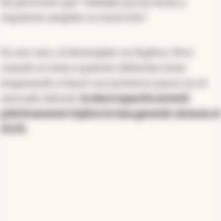
las personas que “trabajan pocas horas y
requieren ampliar su inserción”.
En ese caso, el desempleo se duplica. Pero
cuando se mira a quienes deberían estar
empezando a hacer sus primeros pasos en el
mercado laboral,
la desocupación juvenil
prácticamente triplica la tasa general: alcanza al
20,1%
.