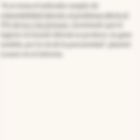
“Si se toma el indicador amplio de
vulnerabilidad laboral, el problema afecta al
77% de los y las jóvenes
, mostrando que el
ingreso al mundo laboral se produce, en gran
medida, por la vía de la precariedad”, planteó
Lozano en el informe.