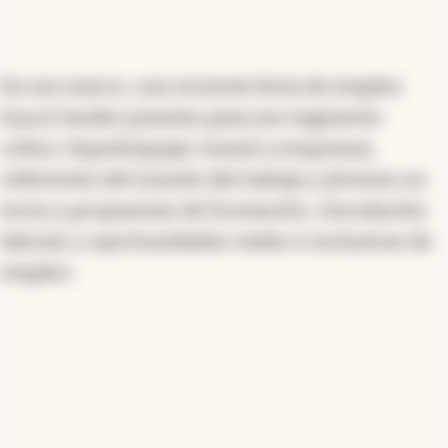
En ese marco, una reciente feria de empleo
buscó tender puentes para ese segmento
crítico. ExpoEmpujar reunió a empresas,
referentes del mundo del trabajo y jóvenes en
torno a propuestas de formación, vinculación
laboral, y oportunidades reales e inclusivas de
empleo.