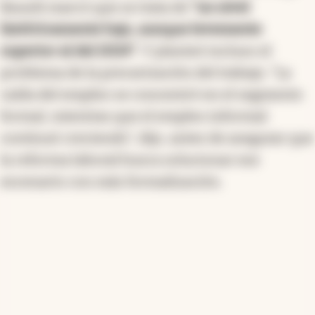
Bausili marcó que se trata de
“un nivel
históricamente bajo, aunque levemente
superior al del 2024″.
Y planteó incluso el
problema de la precarización del trabajo. “La
caída del empleo se concentró en el segmento
formal, mientras que el empleo informal
continuó creciendo”, dijo, antes de asegurar que
la reforma laboral busca solucionar ese
escenario con más formalización.