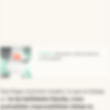
abre en nueva pestaña
Opinión
.
Desempleo, caída de ingresos
e informalidad
Para llegar al primer empleo, lo que se trabaja
es “
en las habilidades blandas, como
puntualidad, responsabilidad, trabajo en