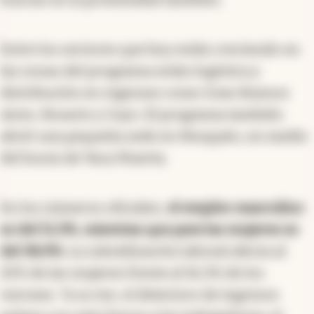
Entre los sectores que hoy están creciendo en
las zonas del programa están logística y
distribución en regiones como Gran Buenos
Aires, Rosario y Cuyo. El programa también
abrió una pequeña sede en Neuquén, en medio
del boom de Vaca Muerta.
En los números oficiales,
el empleo masculino
es del 51,3%, mientras que para las mujeres es
del 38,9%.
La subutilización laboral afecta al
22% de las mujeres frente al 16,3% de los
varones. “A su vez, el deterioro de ingresos