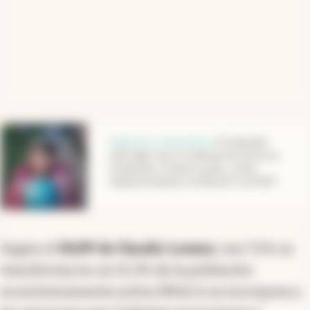
abre en nueva pestaña
Ingresos y motosierra
.
El indicador
más frágil: hay 5,1 millones de chicos en
la pobreza y volverá a subir, ¿cómo
impacta el ajuste, la inflación y la AUH?
Según el
IPyPP de Claudio Lozano
, ese 7,5% se
transforma en un 15,3% de la población
económicamente activa (PEA) si se incorpora a