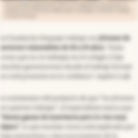
Con una desocupación del 20% en el segmento, los jóvenes se
vuelcan a las ferias de empleo para conseguir el primer trabajo
Fundación Empujar
La Fundación Empujar trabaja con
jóvenes de
sectores vulnerables de 18 a 24 años.
“Estas
cosas que no se trabajan en el colegio y hay
muchas generaciones donde el trabajo formal
no está presente en lo cotidiano”, explicó Lojk.
A contramano del prejuicio de que “los jóvenes
no quieren trabajar”, el especialista marca que
“tienen ganas de insertarse pero lo ven muy
lejano”
, lo que muchas veces está explicado por
baja autoestima o desconocimiento de la