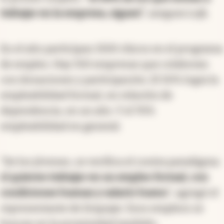
trabajar en la empresa, siguen”
, asegura Lojk.
En el año participan 1500 chicos en el programa
de empleo. Hay 550 empresas que colaboran
con donaciones y participación. El 50% logra la
empleabilidad formal, en relación de
dependencia, en un año. Y el 70%
empleabilidad en general.
“De los jóvenes, se verifica el contra paradigma:
sí quieren trabajar en un empleo formal, con
condiciones buenas y salario bueno
”, agregó el
representante de Empujar. Esos empleos se
buscan en la proximidad también.