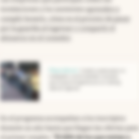
instalaciones y los asistentes
aprenden a
cumplir horario, cómo es el proceso de pasar
por la guardia al ingresar o compartir el
almuerzo en el comedor
.
abre en nueva pestaña
Mapa laboral
.
Cuánto cuesta pasar un
trabajador a la formalidad: el puesto
que ocupa la Argentina en un ranking
laboral regional
En el programa acompañan a los inscriptos
durante un año hasta que llegan las ofertas para
el primer empleo.
“El 68% de los que entran a