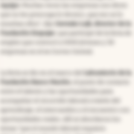
equipo
. Muchas veces las empresas nos dicen
que no les preocupa lo técnico, que eso se lo
enseñan ellos”, dijo
Germán Lojk, director de la
Fundación Empujar
, que participó de la feria de
empleo que convocó a 5000 jóvenes y 30
empresas en el ex Correo Central.
La feria se dio en el marco del
Laburatorio de la
Fundación Banco Nación
, el punto de contacto
entre el talento y las oportunidades para
acompañar el recorrido laboral a través del
aprendizaje, el intercambio y el encuentro con
oportunidades reales. Allí se abordaron los
temas “que el mundo laboral requiere: