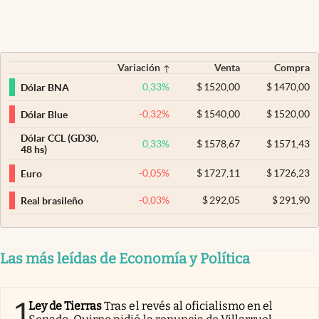
Variación
Venta
Compra
0,33
%
$
1520,00
$
1470,00
Dólar BNA
-0,32
%
$
1540,00
$
1520,00
Dólar Blue
Dólar CCL (GD30,
0,33
%
$
1578,67
$
1571,43
48 hs)
-0,05
%
$
1727,11
$
1726,23
Euro
-0,03
%
$
292,05
$
291,90
Real brasileño
Las más leídas de Economía y Política
1
Ley de Tierras
Tras el revés al oficialismo en el