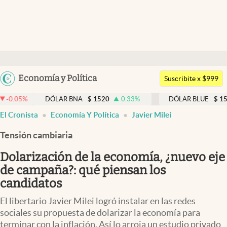
Últimas noticias
Dólar
Argentina
Economía y Política
Members
Suscribite x $999
España
Economía y Política
DÓLAR BNA
$
1520
0.33
%
DÓLAR BLUE
$
1540
-0.3
México
El Cronista
Economía Y Política
Javier Milei
Finanzas y Mercados
USA
Tensión cambiaria
Mercados Online
Colombia
Uruguay
Dolarización de la economía, ¿nuevo eje
Negocios
de campaña?: qué piensan los
Columnistas
candidatos
Otras secciones
El libertario Javier Milei logró instalar en las redes
sociales su propuesta de dolarizar la economía para
Apertura
terminar con la inflación. Así lo arroja un estudio privado