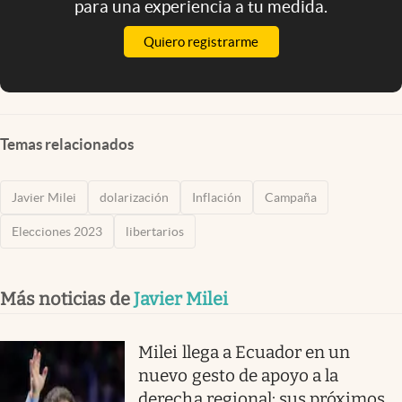
para una experiencia a tu medida.
Quiero registrarme
Temas relacionados
Javier Milei
dolarización
Inflación
Campaña
Elecciones 2023
libertarios
Más noticias de
Javier Milei
Milei llega a Ecuador en un
nuevo gesto de apoyo a la
derecha regional: sus próximos