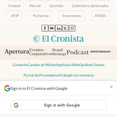
Fintech
Merval
Quiniela
Calendario de feriados
AFIP
Paritarias
Inversiones
ANSES
abre en nueva pestaña
abre en nueva pestaña
abre en nueva pestaña
abre en nueva pestaña
abre en nueva pestaña
Contacto
Canales de WhatsApp
Suscribite
Quiénes Somos
Portal de Proveedores
Trabajá con nosotros
Copyright 2025 cronista.com
×
Sign in to El Cronista with Google
Todos los derechos reservados
Términos y condiciones
Privacidad
Consentimiento
Tel:
+54 11 7078-3270