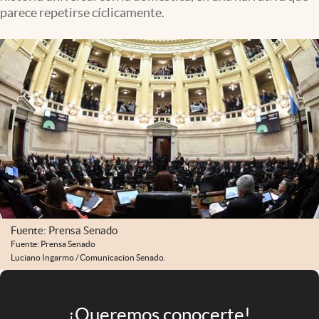
Infotechnology
parece repetirse cíclicamente.
Clase
Clima
Mundial 2026
Eventos Corporativos
El Cronista Studio
Mediakit
abre en nueva pestaña
Argentina
Fuente: Prensa Senado
Fuente: Prensa Senado
Luciano Ingarmo / Comunicacion Senado.
¡Queremos conocerte!