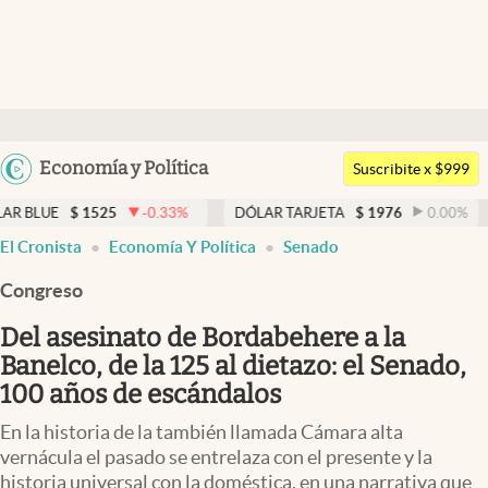
Últimas noticias
Dólar
Argentina
Economía y Política
Members
Suscribite x $999
España
Economía y Política
1525
-0.33
%
DÓLAR TARJETA
$
1976
0.00
%
DÓLAR M
México
El Cronista
Economía Y Política
Senado
Finanzas y Mercados
USA
Congreso
Mercados Online
Colombia
Uruguay
Del asesinato de Bordabehere a la
Negocios
Banelco, de la 125 al dietazo: el Senado,
Columnistas
100 años de escándalos
Otras secciones
En la historia de la también llamada Cámara alta
vernácula el pasado se entrelaza con el presente y la
Apertura
historia universal con la doméstica, en una narrativa que