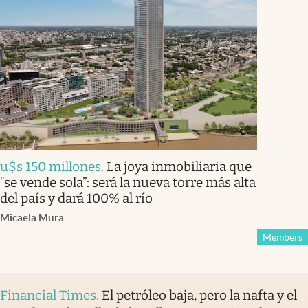
u$s 150 millones
.
La joya inmobiliaria que
“se vende sola”: será la nueva torre más alta
del país y dará 100% al río
Micaela Mura
Members
Financial Times
.
El petróleo baja, pero la nafta y el