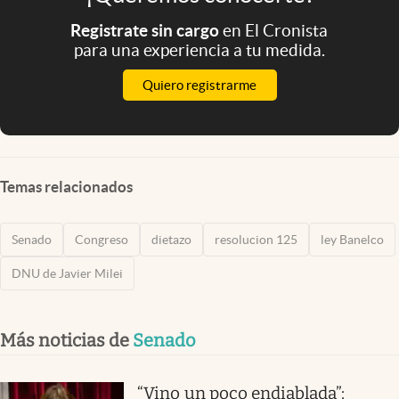
Registrate sin cargo
en El Cronista
para una experiencia a tu medida.
Quiero registrarme
Temas relacionados
Senado
Congreso
dietazo
resolucion 125
ley Banelco
DNU de Javier Milei
Más noticias de
Senado
“Vino un poco endiablada”: