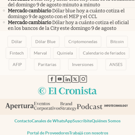
del domingo 9 de agosto minuto a minuto
Mercado cambiario
Dólar blue hoy: a cuánto cotiza el
domingo 9 de agosto con el MEP y el CCL
Mercado cambiario
Dólar hoy: a cuánto cotiza el oficial
en los bancos de la City este domingo 9 de agosto
Dólar
Dólar Blue
Criptomonedas
Bitcoin
Fintech
Merval
Quiniela
Calendario de feriados
AFIP
Paritarias
Inversiones
ANSES
abre en nueva pestaña
abre en nueva pestaña
abre en nueva pestaña
abre en nueva pestaña
abre en nueva pestaña
Contacto
Canales de WhatsApp
Suscribite
Quiénes Somos
Portal de Proveedores
Trabajá con nosotros