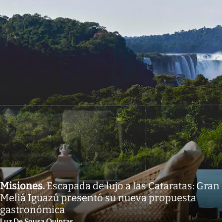
Misiones
.
Escapada de lujo a las Cataratas: Gran
Meliá Iguazú presentó su nueva propuesta
gastronómica
Luz De Sousa Quintas