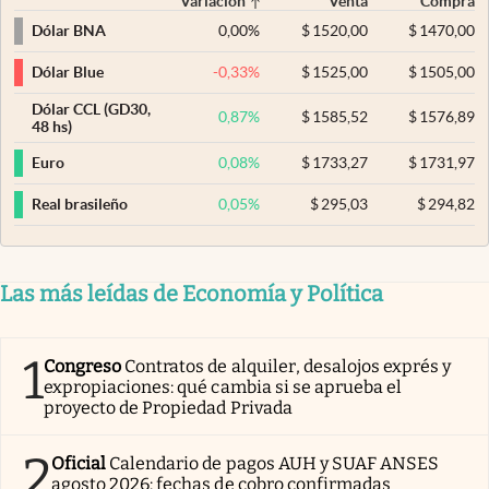
Variación
Venta
Compra
0,00
%
$
1520,00
$
1470,00
Dólar BNA
-0,33
%
$
1525,00
$
1505,00
Dólar Blue
Dólar CCL (GD30,
0,87
%
$
1585,52
$
1576,89
48 hs)
0,08
%
$
1733,27
$
1731,97
Euro
0,05
%
$
295,03
$
294,82
Real brasileño
Las más leídas de Economía y Política
1
Congreso
Contratos de alquiler, desalojos exprés y
expropiaciones: qué cambia si se aprueba el
proyecto de Propiedad Privada
2
Oficial
Calendario de pagos AUH y SUAF ANSES
agosto 2026: fechas de cobro confirmadas