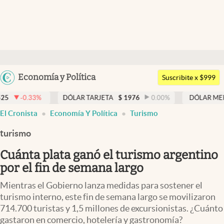
Últimas noticias
Dólar
Argentina
Economía y Política
Members
Suscribite x $999
España
Economía y Política
DÓLAR TARJETA
$
1976
0.00
%
DÓLAR MEP
$
1526,03
México
El Cronista
Economía Y Política
Turismo
Finanzas y Mercados
USA
turismo
Mercados Online
Colombia
Uruguay
Cuánta plata ganó el turismo argentino
Negocios
por el fin de semana largo
Columnistas
Mientras el Gobierno lanza medidas para sostener el
Otras secciones
turismo interno, este fin de semana largo se movilizaron
714.700 turistas y 1,5 millones de excursionistas. ¿Cuánto
Apertura
gastaron en comercio, hotelería y gastronomía?