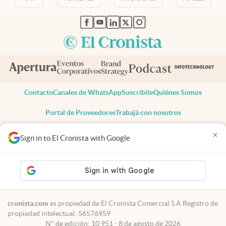
abre en nueva pestaña
abre en nueva pestaña
abre en nueva pestaña
abre en nueva pestaña
abre en nueva pestaña
Contacto
Canales de WhatsApp
Suscribite
Quiénes Somos
Portal de Proveedores
Trabajá con nosotros
Copyright 2025 cronista.com
×
Sign in to El Cronista with Google
Todos los derechos reservados
Términos y condiciones
Privacidad
Consentimiento
Tel:
+54 11 7078-3270
cronista.com
es propiedad de El Cronista Comercial S.A Registro de
propiedad intelectual: 56576959
N° de edición: 10.951 - 8 de agosto de 2026