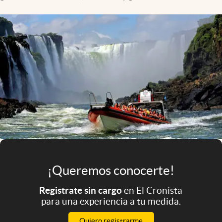
Infotechnology
Clase
Clima
Mundial 2026
Eventos Corporativos
El Cronista Studio
Mediakit
abre en nueva pestaña
Argentina
¡Queremos conocerte!
Registrate sin cargo
en El Cronista
para una experiencia a tu medida.
Quiero registrarme