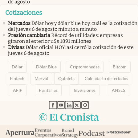
de agosto
Cotizaciones
Mercados
Dólar hoy y dólar blue hoy: cuál es la cotización
del jueves 6 de agosto minuto a minuto
Presión cambiaria
Récord de utilidades: empresas
giraron al exterior u$s 1891 millones
Divisas
Dólar oficial HOY: así cerró la cotización de este
jueves 6 de agosto
Dólar
Dólar Blue
Criptomonedas
Bitcoin
Fintech
Merval
Quiniela
Calendario de feriados
AFIP
Paritarias
Inversiones
ANSES
abre en nueva pestaña
abre en nueva pestaña
abre en nueva pestaña
abre en nueva pestaña
abre en nueva pestaña