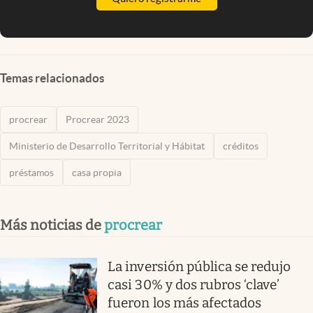
Temas relacionados
procrear
Procrear 2023
Ministerio de Desarrollo Territorial y Hábitat
créditos
préstamos
casa propia
Más noticias de
procrear
La inversión pública se redujo
casi 30% y dos rubros ‘clave’
fueron los más afectados