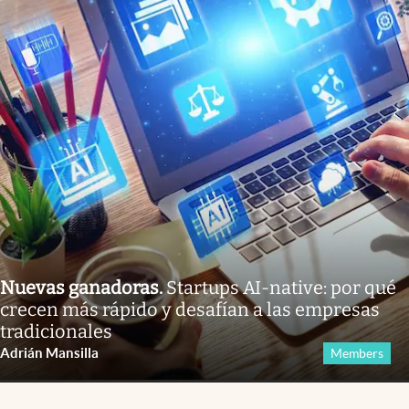
Nuevas ganadoras
.
Startups AI-native: por qué
crecen más rápido y desafían a las empresas
tradicionales
Adrián Mansilla
Members