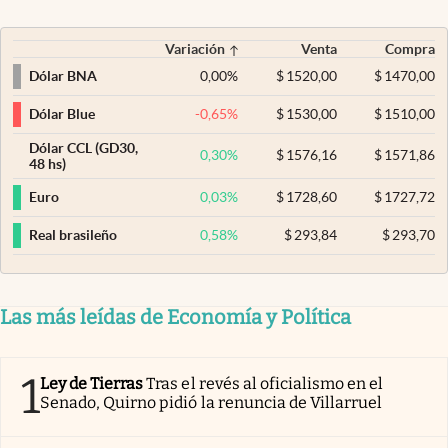
Variación
Venta
Compra
0,00
%
$
1520,00
$
1470,00
Dólar BNA
-0,65
%
$
1530,00
$
1510,00
Dólar Blue
Dólar CCL (GD30,
0,30
%
$
1576,16
$
1571,86
48 hs)
0,03
%
$
1728,60
$
1727,72
Euro
0,58
%
$
293,84
$
293,70
Real brasileño
Las más leídas de Economía y Política
1
Ley de Tierras
Tras el revés al oficialismo en el
Senado, Quirno pidió la renuncia de Villarruel