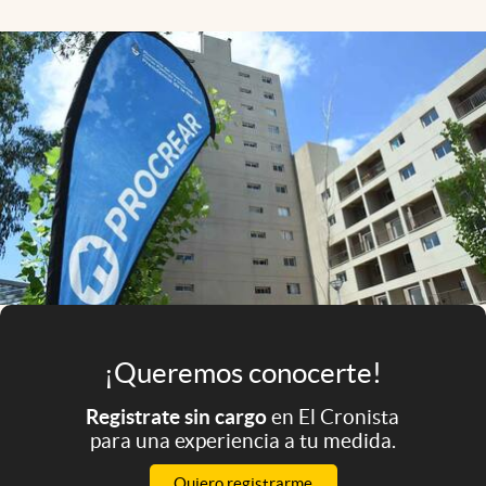
Infotechnology
Clase
Clima
Mundial 2026
Eventos Corporativos
El Cronista Studio
Mediakit
abre en nueva pestaña
Argentina
¡Queremos conocerte!
Registrate sin cargo
en El Cronista
para una experiencia a tu medida.
Quiero registrarme