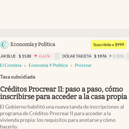
Últimas noticias
Dólar
Argentina
Economía y Política
Members
Suscribite x $999
España
Economía y Política
530
-0.65
%
DÓLAR TARJETA
$
1976
0.00
%
DÓLAR M
México
El Cronista
Economía Y Política
Procrear
Finanzas y Mercados
USA
Tasa subsidiada
Mercados Online
Colombia
Uruguay
Créditos Procrear II: paso a paso, cómo
Negocios
inscribirse para acceder a la casa propia
Columnistas
El Gobierno habilitó una nueva tanda de inscripciones al
Otras secciones
programa de Créditos Procrear II para acceder a la
vivienda propia: los requisitos para anotarse y cómo
Apertura
hacerlo.