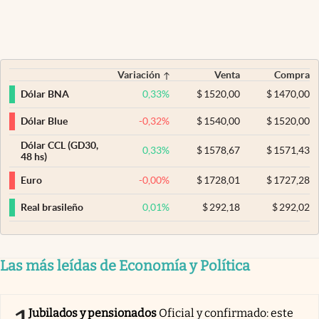
Variación
Venta
Compra
0,33
%
$
1520,00
$
1470,00
Dólar BNA
-0,32
%
$
1540,00
$
1520,00
Dólar Blue
Dólar CCL (GD30,
0,33
%
$
1578,67
$
1571,43
48 hs)
-0,00
%
$
1728,01
$
1727,28
Euro
0,01
%
$
292,18
$
292,02
Real brasileño
Las más leídas de Economía y Política
Jubilados y pensionados
Oficial y confirmado: este