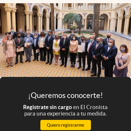
Infotechnology
Clase
Clima
Mundial 2026
Eventos Corporativos
El Cronista Studio
Mediakit
abre en nueva pestaña
Argentina
¡Queremos conocerte!
Registrate sin cargo
en El Cronista
para una experiencia a tu medida.
Quiero registrarme