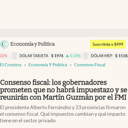
Últimas noticias
Dólar
Argentina
Economía y Política
Members
Suscribite x $999
España
Economía y Política
ÓLAR TARJETA
$
1976
0.33
%
DÓLAR MEP
$
1518,45
-0.05
%
México
El Cronista
Economía Y Política
Consenso Fiscal
Finanzas y Mercados
USA
Mercados Online
Colombia
Consenso fiscal: los gobernadores
Uruguay
Negocios
prometen que no habrá impuestazo y se
reunirán con Martín Guzmán por el FMI
Columnistas
El presidente Alberto Fernández y 23 provincias firmaron
Otras secciones
el consenso fiscal. Qué impuestos cambian y qué impacto
tiene en el sector privado.
Apertura