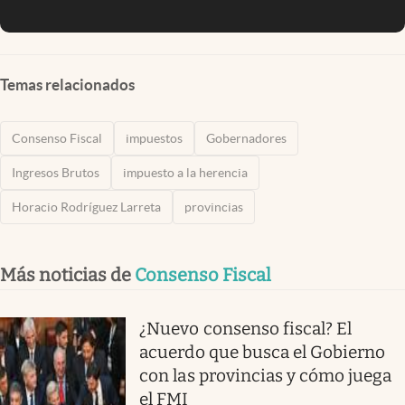
Temas relacionados
Consenso Fiscal
impuestos
Gobernadores
Ingresos Brutos
impuesto a la herencia
Horacio Rodríguez Larreta
provincias
Más noticias de
Consenso Fiscal
¿Nuevo consenso fiscal? El
acuerdo que busca el Gobierno
con las provincias y cómo juega
el FMI