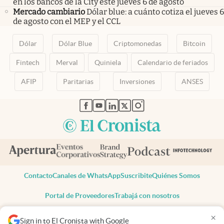
en los bancos de la City este jueves 6 de agosto
Mercado cambiario
Dólar blue: a cuánto cotiza el jueves 6
de agosto con el MEP y el CCL
Dólar
Dólar Blue
Criptomonedas
Bitcoin
Fintech
Merval
Quiniela
Calendario de feriados
AFIP
Paritarias
Inversiones
ANSES
abre en nueva pestaña
abre en nueva pestaña
abre en nueva pestaña
abre en nueva pestaña
abre en nueva pestaña
Contacto
Canales de WhatsApp
Suscribite
Quiénes Somos
Portal de Proveedores
Trabajá con nosotros
Copyright 2025 cronista.com
×
Sign in to El Cronista with Google