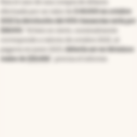
Para el caso de una compra de dólares
efectuada por un valor de
$ 40.000 en octubre
2022 la devolución del 45% Ganancias sería por
$18.000.
"Si bien es cierto, nominalmente
corresponde a valores de octubre 2022, al
pagarse en junio 2023,
debería ser en términos
reales de
$30.496
", precisa el informe.