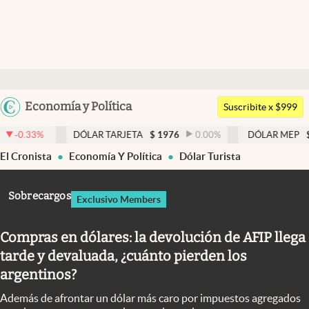
Últimas noticias
Dólar
Argentina
Economía y Política
Members
Suscribite x $999
España
Economía y Política
DÓLAR TARJETA
$
1976
0.00
%
DÓLAR MEP
$
1526,03
0
México
El Cronista
Economía Y Política
Dólar Turista
Finanzas y Mercados
USA
Mercados Online
Colombia
Sobrecargos
Exclusivo Members
Uruguay
Negocios
Compras en dólares: la devolución de AFIP llega
Columnistas
tarde y devaluada, ¿cuánto pierden los
Otras secciones
argentinos?
Apertura
Además de afrontar un dólar más caro por impuestos agregados