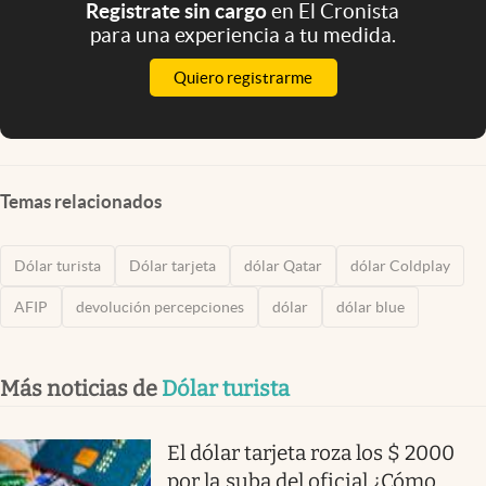
Registrate sin cargo
en El Cronista
para una experiencia a tu medida.
Quiero registrarme
Temas relacionados
Dólar turista
Dólar tarjeta
dólar Qatar
dólar Coldplay
AFIP
devolución percepciones
dólar
dólar blue
Más noticias de
Dólar turista
El dólar tarjeta roza los $ 2000
por la suba del oficial ¿Cómo