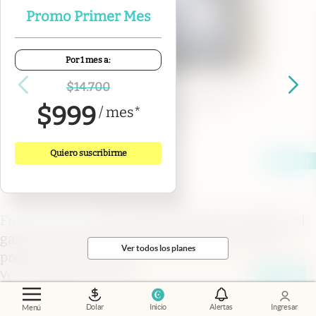
Promo Primer Mes
Por 1 mes a:
$
14.700
Palabra de CEO
.
Fue número 1 de YPF, tiene
petrolera propia y planea invertir u$s
$
999
/
mes
*
3000 millones en Vaca Muerta
Martín Bidegaray
Quiero suscribirme
Members
Financial Times
.
El petróleo baja, pero la nafta y el
gasoil no: el cuello de botella que mantiene los
Ver todos los planes
precios por las nubes
Verity Ratcliffe
y
Jamie Smyth
Members
Dolar
Inicio
Alertas
Ingresar
Menú