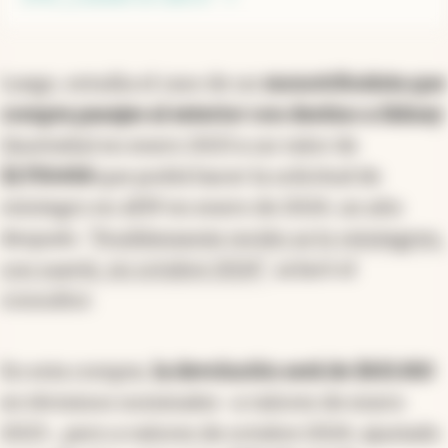
Luego, estudia el caso de un
monotributista que
compra pasajes al exterior con destino a Sidney
(Australia) en enero 2023 a un valor de
$1.759.458
que podrá hacer la solicitud de
reintegro en AFIP en enero de 2024, un año
después.
"Posiblemente recién se lo reintegren,
con suerte, en octubre 2024"
, aclaró el
consultor.
En esta compra,
la devolución será de $615.810
en términos nominales -a valores de enero
2023-, pero a valores de octubre 2024, ajustado