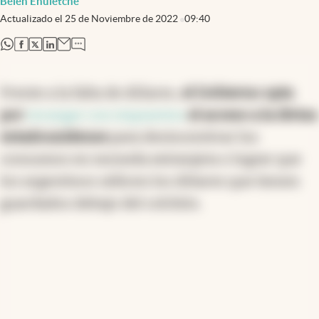
Belén Ehuletche
Actualizado el
25 de Noviembre de 2022
09:40
abre en nueva pestaña
abre en nueva pestaña
abre en nueva pestaña
abre en nueva pestaña
Frente a la falta de dólares,
el Gobierno opta
por
recargar con impuestos
el acceso a la divisa
estadounidense
para desincentivar los
consumos en moneda extranjera o lograr que
los argentinos utilicen los dólares que tienen
guardados debajo del colchón.