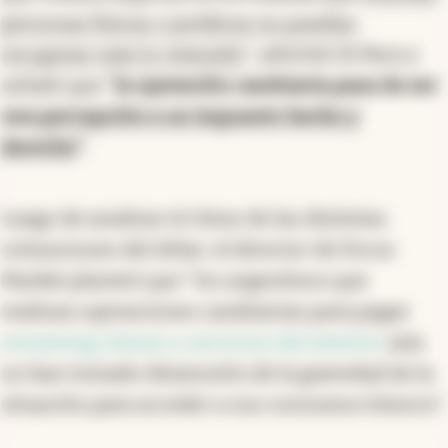
personas físicas o jurídicas no puedan
recuperar más lo retenido
", advirtió Di Pace y
señaló que "
la operación cambiaria pasa de ser
una
percepción a un impuesto hecho y
derecho
"
.
Luego de analizar el ritmo de las distintas
cotizaciones del dólar, el director de Focus
Market planteó que "los argentinos que
realizan operaciones cambiarias para pagar
streaming, bienes y servicios del exterior
aún
no han tomado dimensión de la gravedad de la
situación para acceder a sus consumos futuros".