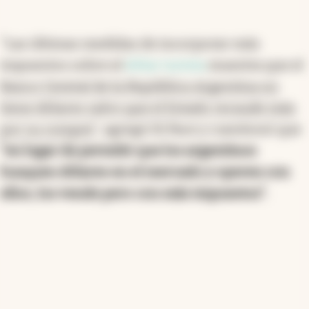
"Las últimas medidas de incorporar más
impuestos sobre el
dólar turista
muestra que el
Banco Central de la República Argentina no
tiene dólares salvo que el Estado recaude más
por su compra
", agregó Di Pace y cuestionó que
"en lugar de permitir que los argentinos
busquen dólares en el mercado y operen con
ellos, los vende pero con más impuestos".