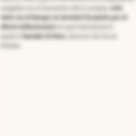
cargados en el momento de la compra,
este
valor en el tiempo se terminó licuando por el
efecto inflacionario
en que transitamos",
explicó
Damián Di Pace
, director de Focus
Market.