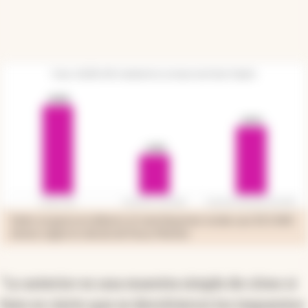
Sobre un gasto en dólares el contribuyente recibe casi $15.000
menos según el cálculo de Focus Market
"Lo anterior es una muestra simple de cómo si
bien es cierto que se devolvieron los impuestos