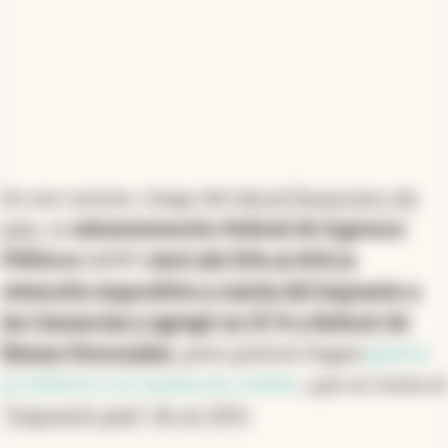
En ese camino, luego del
shock financiero de
julio
, la
Administración Federal de Ingresos
Públicos
(AFIP) e
levó del 35% al 45% la
retención impositiva a cuenta del impuesto a
las Ganancias y agregó un 25 % a deducir de
Bienes Personales
, para quienes hagan
gastos
en dólares con tarjeta de crédito
, que se suma al
"Impuesto país" de un 30%
.