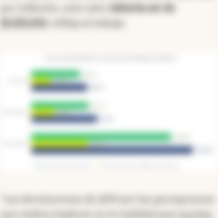
por inflación, este valor
debería ser de
$1.525.054
, refleja el trabajo.
"Las devoluciones de AFIP por las percepciones
que realiza implican en la realidad que
muchas