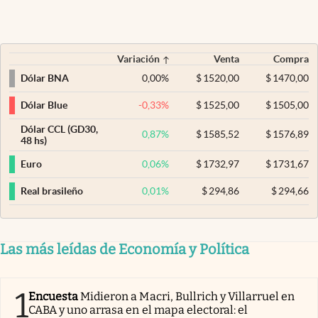
Variación
Venta
Compra
0,00
%
$
1520,00
$
1470,00
Dólar BNA
-0,33
%
$
1525,00
$
1505,00
Dólar Blue
Dólar CCL (GD30,
0,87
%
$
1585,52
$
1576,89
48 hs)
0,06
%
$
1732,97
$
1731,67
Euro
0,01
%
$
294,86
$
294,66
Real brasileño
Las más leídas de Economía y Política
1
Encuesta
Midieron a Macri, Bullrich y Villarruel en
CABA y uno arrasa en el mapa electoral: el