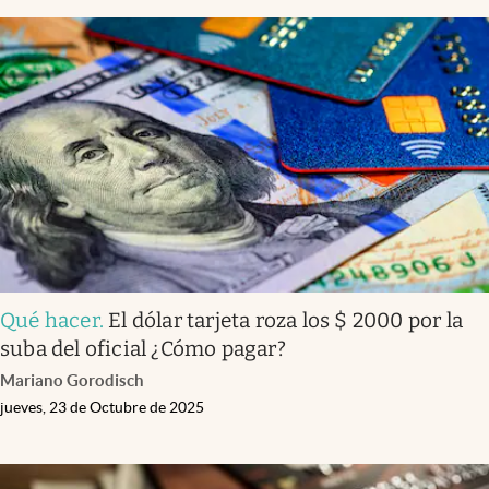
Infotechnology
Clase
Clima
Mundial 2026
Eventos Corporativos
El Cronista Studio
Mediakit
abre en nueva pestaña
Qué hacer
.
El dólar tarjeta roza los $ 2000 por la
Argentina
suba del oficial ¿Cómo pagar?
Mariano Gorodisch
jueves, 23 de Octubre de 2025