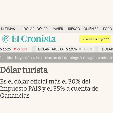
Últimas noticias
ÚLTIMAS
DÓLAR
DÓLAR
JAVIER
RIESGO
QUIÉN ES
FORO
Dólar
NOTICIAS
BLUE
MILEI
PAÍS
QUIÉN
Argentina
Members
Suscribite x $999
España
Economía y Política
3
%
DÓLAR TARJETA
$
1976
0.00
%
DÓLAR MEP
$
1526,0
México
cuál es la cotización del domingo 9 de agosto minuto a minuto
Dólar
Finanzas y Mercados
USA
Dólar turista
Mercados Online
Colombia
Uruguay
Negocios
Es el dólar oficial más el 30% del
Impuesto PAIS y el 35% a cuenta de
Columnistas
Ganancias
Otras secciones
Apertura