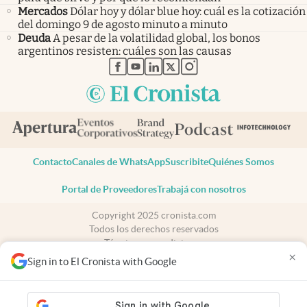
Mercados
Dólar hoy y dólar blue hoy: cuál es la cotización
del domingo 9 de agosto minuto a minuto
Deuda
A pesar de la volatilidad global, los bonos
argentinos resisten: cuáles son las causas
abre en nueva pestaña
abre en nueva pestaña
abre en nueva pestaña
abre en nueva pestaña
abre en nueva pestaña
Contacto
Canales de WhatsApp
Suscribite
Quiénes Somos
Portal de Proveedores
Trabajá con nosotros
Copyright 2025 cronista.com
Todos los derechos reservados
Términos y condiciones
×
Privacidad
Sign in to El Cronista with Google
Consentimiento
Tel:
+54 11 7078-3270