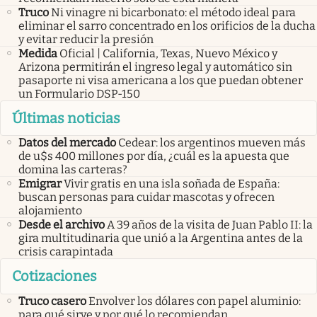
Truco
Ni vinagre ni bicarbonato: el método ideal para
eliminar el sarro concentrado en los orificios de la ducha
y evitar reducir la presión
Medida
Oficial | California, Texas, Nuevo México y
Arizona permitirán el ingreso legal y automático sin
pasaporte ni visa americana a los que puedan obtener
un Formulario DSP-150
Últimas noticias
Datos del mercado
Cedear: los argentinos mueven más
de u$s 400 millones por día, ¿cuál es la apuesta que
domina las carteras?
Emigrar
Vivir gratis en una isla soñada de España:
buscan personas para cuidar mascotas y ofrecen
alojamiento
Desde el archivo
A 39 años de la visita de Juan Pablo II: la
gira multitudinaria que unió a la Argentina antes de la
crisis carapintada
Cotizaciones
Truco casero
Envolver los dólares con papel aluminio:
para qué sirve y por qué lo recomiendan