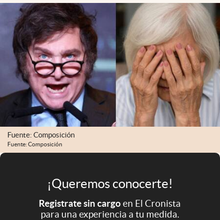
Infotechnology
Clase
Clima
Mundial 2026
Eventos Corporativos
El Cronista Studio
Mediakit
Fuente: Composición
abre en nueva pestaña
Argentina
Fuente: Composición
¡Queremos conocerte!
Registrate sin cargo
en El Cronista
para una experiencia a tu medida.