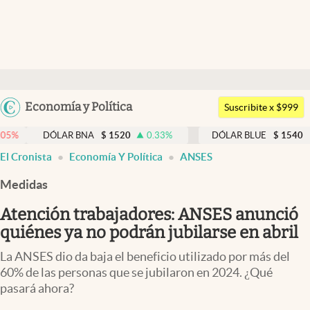
Últimas noticias
Dólar
Argentina
Economía y Política
Members
Suscribite x $999
España
Economía y Política
ÓLAR BNA
$
1520
0.33
%
DÓLAR BLUE
$
1540
-0.32
%
México
El Cronista
Economía Y Política
ANSES
Finanzas y Mercados
USA
Medidas
Mercados Online
Colombia
Uruguay
Atención trabajadores: ANSES anunció
Negocios
quiénes ya no podrán jubilarse en abril
Columnistas
La ANSES dio da baja el beneficio utilizado por más del
Otras secciones
60% de las personas que se jubilaron en 2024. ¿Qué
pasará ahora?
Apertura