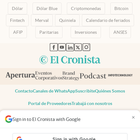
Dólar
Dólar Blue
Criptomonedas
Bitcoin
Fintech
Merval
Quiniela
Calendario de feriados
AFIP
Paritarias
Inversiones
ANSES
abre en nueva pestaña
abre en nueva pestaña
abre en nueva pestaña
abre en nueva pestaña
abre en nueva pestaña
Contacto
Canales de WhatsApp
Suscribite
Quiénes Somos
Portal de Proveedores
Trabajá con nosotros
Copyright 2025 cronista.com
×
Sign in to El Cronista with Google
Todos los derechos reservados
Términos y condiciones
Privacidad