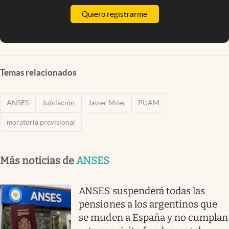
Quiero registrarme
Temas relacionados
ANSES
Jubilación
Javier Milei
PUAM
moratoria previsional
Más noticias de
ANSES
ANSES suspenderá todas las
pensiones a los argentinos que
se muden a España y no cumplan