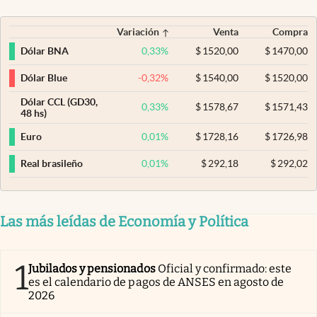
Variación
Venta
Compra
0,33
%
$
1520,00
$
1470,00
Dólar BNA
-0,32
%
$
1540,00
$
1520,00
Dólar Blue
Dólar CCL (GD30,
0,33
%
$
1578,67
$
1571,43
48 hs)
0,01
%
$
1728,16
$
1726,98
Euro
0,01
%
$
292,18
$
292,02
Real brasileño
Las más leídas de Economía y Política
1
Jubilados y pensionados
Oficial y confirmado: este
es el calendario de pagos de ANSES en agosto de
2026