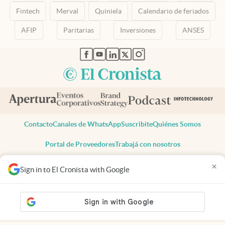
Fintech
Merval
Quiniela
Calendario de feriados
AFIP
Paritarias
Inversiones
ANSES
abre en nueva pestaña
abre en nueva pestaña
abre en nueva pestaña
abre en nueva pestaña
abre en nueva pestaña
Contacto
Canales de WhatsApp
Suscribite
Quiénes Somos
Portal de Proveedores
Trabajá con nosotros
Copyright 2025 cronista.com
×
Sign in to El Cronista with Google
Todos los derechos reservados
Términos y condiciones
Privacidad
Consentimiento
Tel:
+54 11 7078-3270