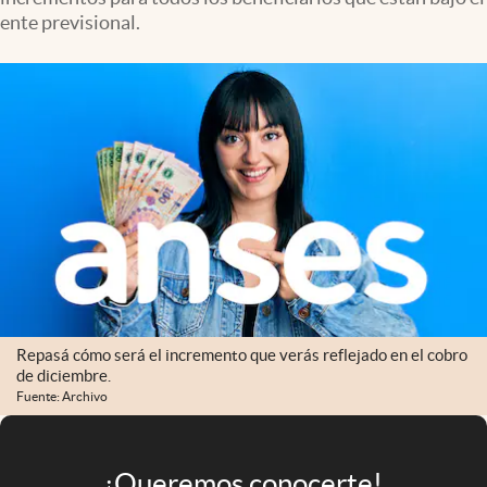
Infotechnology
ente previsional.
Clase
Clima
Mundial 2026
Eventos Corporativos
El Cronista Studio
Mediakit
abre en nueva pestaña
Argentina
Repasá cómo será el incremento que verás reflejado en el cobro
de diciembre.
Fuente: Archivo
¡Queremos conocerte!