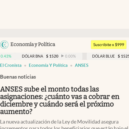
Últimas noticias
Dólar
Argentina
Economía y Política
Members
Suscribite x $999
España
Economía y Política
DÓLAR BNA
$
1520
0.00
%
DÓLAR BLUE
$
1525
-0.33
México
El Cronista
Economía Y Política
ANSES
Finanzas y Mercados
USA
Buenas noticias
Mercados Online
Colombia
Uruguay
ANSES sube el monto todas las
Negocios
asignaciones: ¿cuánto vas a cobrar en
Columnistas
diciembre y cuándo será el próximo
aumento?
Otras secciones
La nueva actualización de la Ley de Movilidad asegura
Apertura
incrementos para todos los beneficiarios que están bajo el