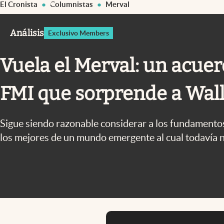
El Cronista
Columnistas
Merval
Infotechnology
Clase
Análisis
Exclusivo Members
Clima
Vuela el Merval: un acuer
Mundial 2026
Eventos Corporativos
FMI que sorprende a Wall
El Cronista Studio
Mediakit
Sigue siendo razonable considerar a los fundamento
los mejores de un mundo emergente al cual todavía 
abre en nueva pestaña