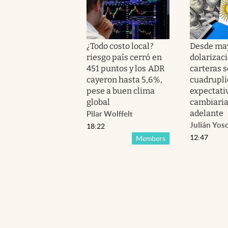
¿Todo costo local?
Desde may
riesgo país cerró en
dolarizac
451 puntos y los ADR
carteras s
cayeron hasta 5,6%,
cuadrupli
pese a buen clima
expectati
global
cambiaria
adelante
Pilar Wolffelt
Julián Yos
18:22
12:47
Members