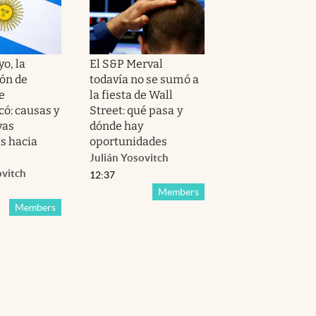
o, la
El S&P Merval
ión de
todavía no se sumó a
e
la fiesta de Wall
có: causas y
Street: qué pasa y
vas
dónde hay
s hacia
oportunidades
Julián Yosovitch
ovitch
12:37
Members
Members