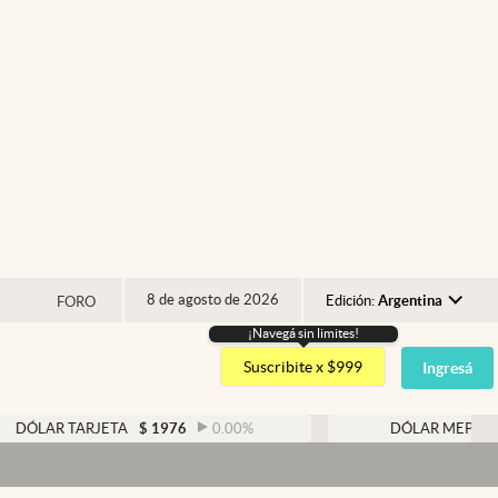
8 de agosto de 2026
Edición:
Argentina
FORO
¡Navegá sin limites!
Argentina
Suscribite x $999
Ingresá
España
México
TARJETA
$
1976
0.00
%
DÓLAR MEP
$
1526,03
USA
Colombia