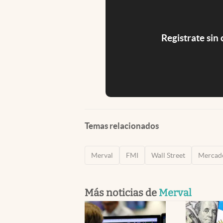
Registrate sin
Temas relacionados
Merval
FMI
Wall Street
Mercad
Más noticias de
Merval