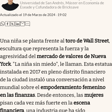
Universidad de San Andrés, Máster en Economía de
Eseade y Cofundadora de Bricksave
Actualizado el
19 de Marzo de 2024
19:02
abre en nueva pestaña
abre en nueva pestaña
abre en nueva pestaña
abre en nueva pestaña
Una niña se planta frente al
toro de Wall Street
,
escultura que representa la fuerza y la
agresividad del
mercado de valores de Nueva
York
. "La niña sin miedo", le llaman. Esta estatua
instalada en 2017 en pleno distrito financiero
de la ciudad instaló una conversación a nivel
mundial sobre el
empoderamiento femenino
en las finanzas
. Desde entonces, las
mujeres
pisan cada vez más fuerte en la
escena
financiera
, una industria que ha sido