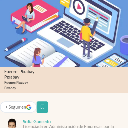
Infotechnology
Clase
Clima
Mundial 2026
Eventos Corporativos
El Cronista Studio
Mediakit
Fuente: Pixabay
Pixabay
abre en nueva pestaña
Fuente: Pixabay
Argentina
Pixabay
+
Seguir
en
abre en nueva pestaña
Sofía Gancedo
Licenciada en Administración de Empresas por la