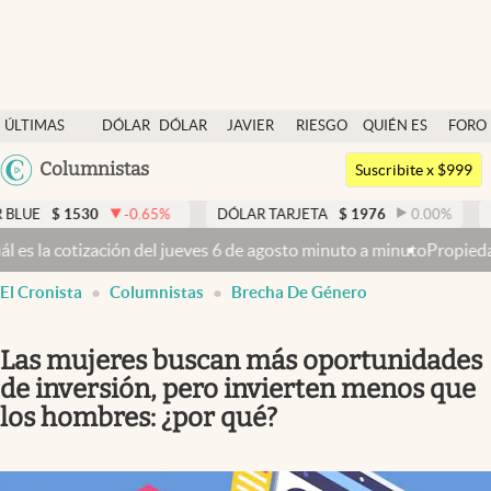
Últimas noticias
ÚLTIMAS
DÓLAR
DÓLAR
JAVIER
RIESGO
QUIÉN ES
FORO
Dólar
NOTICIAS
BLUE
MILEI
PAÍS
QUIÉN
Argentina
Columnistas
Members
Suscribite x $999
España
Economía y Política
1530
-0.65
%
DÓLAR TARJETA
$
1976
0.00
%
DÓLAR M
México
el jueves 6 de agosto minuto a minuto
Propiedad privada: con cruces
Finanzas y Mercados
USA
abre en nueva pestaña
El Cronista
Columnistas
Brecha De Género
Mercados Online
Colombia
Uruguay
Negocios
Las mujeres buscan más oportunidades
Columnistas
de inversión, pero invierten menos que
los hombres: ¿por qué?
Otras secciones
Apertura