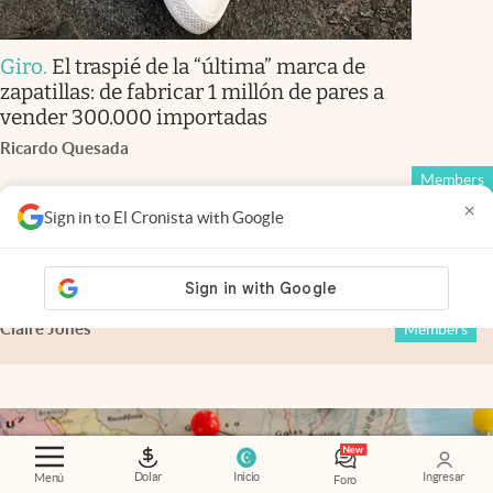
Giro
.
El traspié de la “última” marca de
zapatillas: de fabricar 1 millón de pares a
vender 300.000 importadas
Ricardo Quesada
Members
×
Sign in to El Cronista with Google
Financial Times
.
Tasa Fed: Warsh se enfrenta al
mercado y redobla su estrategia
Claire Jones
Members
Dolar
Inicio
Ingresar
Menú
Foro