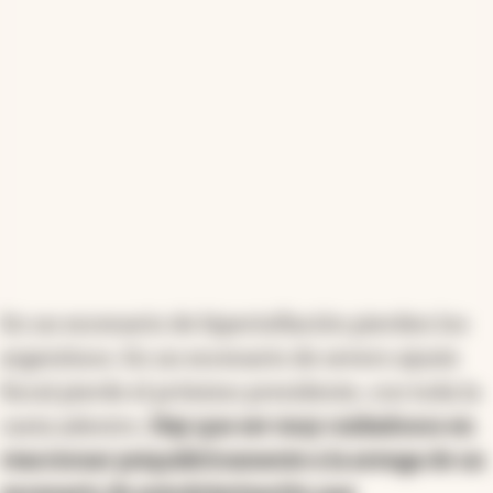
En un escenario de hiperinflación pierden los
argentinos. En un escenario de severo ajuste
fiscal pierde el próximo presidente, con toda la
casta adentro.
Hay que ser muy cuidadosos en
reaccionar psiquiátricamente a la arenga de un