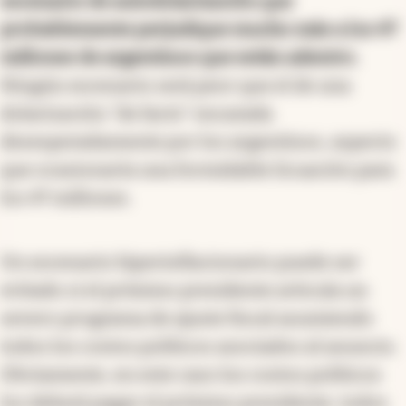
escenario de autodolarización que
probablemente perjudique mucho más a los 47
millones de argentinos que están adentro.
Ningún escenario será peor que el de una
dolarización "de facto" encarada
desesperadamente por los argentinos, aspecto
que ocasionaría una formidable licuación para
los 47 millones.
Un escenario hiperinflacionario puede ser
evitado si el próximo presidente articula un
severo programa de ajuste fiscal asumiendo
todos los costos políticos asociados al anuncio.
Obviamente, en este caso los costos políticos
los deberá pagar el próximo presidente, todos