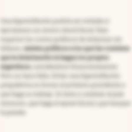
Una hiperinflación podría ser evitada si
ejecutamos un severo shock fiscal. Para
esquivar los costos políticos de dolarizar sin
dólares,
existen políticos a los que les conviene
que la dolarización la hagan los propios
argentinos,
suicidándose financieramente.
Pero no hace falta. Evitar una hiperinflación
psiquiátrica es forzar al próximo presidente a
que haga su trabajo. Si viene a cambiar al país
entonces, que haga el ajuste fiscal y que banque
la parada.