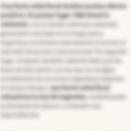
Una fuerte señal fiscal tendría muchos efectos
positivos. En primer lugar, Wall Street la
celebraría
, con la deuda soberana raleando,
generando una baja en el riesgo país y
Argentina recobraría nuevamente el acceso al
mercado financiero internacional. En segundo
lugar, el équity también ralearía dado que las
tasas de descuento con las que se castigan
actualmente las acciones argentinas bajarían.
Al mismo tiempo,
una fuerte señal fiscal
calmaría la locura del argentino
, estabilizando
la demanda de dinero y evitando una
hiperinflación.