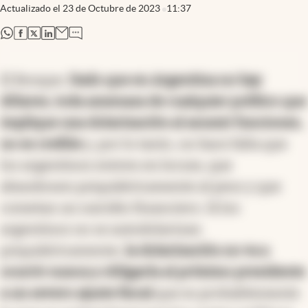
Actualizado el
23 de Octubre de 2023
11:37
abre en nueva pestaña
abre en nueva pestaña
abre en nueva pestaña
abre en nueva pestaña
El Bosque.
Dado que en Argentina no hay
dólares, toda amenaza de cualquier político que
implique una dolarización al asumir funciones,
no es creíble
y, por lo tanto, no hace falta que
los argentinos entren en locura, que
abandonen psiquiátricamente al peso y que
cometan un suicidio financiero. Si los
argentinos no se autodolarizan
psiquiátricamente,
la dolarización no va a
ocurrir nunca y obligaría al próximo presidente
a un severo ajuste fiscal
que es probablemente