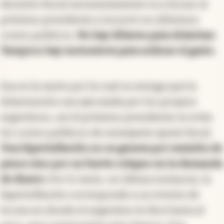
decisión fiscal necesariamente va a forzar al
próximo presidente a incurrir en altísimos
costos políticos.
No hay dólares para dolarizar.
Tampoco hay motosierra para achicar el gasto.
Esa es la razón por la cual se arenga que la
dolarización sea ejecutada por los propios
argentinos, así el próximo presidente se evita
los costos políticos de semejante ajuste fiscal.
Una hiperinflación no se genera por emisión de
pesos sino por un fuerte colapso en la demanda
de dinero.
Por lo tanto, en última instancia, la
hiperinflación corresponde a un evento de
locura en donde el argentino le dice basta al