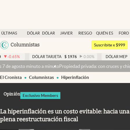
Últimas noticias
ÚLTIMAS
DÓLAR
DÓLAR
JAVIER
RIESGO
QUIÉN ES
FORO
Dólar
NOTICIAS
BLUE
MILEI
PAÍS
QUIÉN
Argentina
Columnistas
Members
Suscribite x $999
España
Economía y Política
DÓLAR TARJETA
$
1976
0.00
%
DÓLAR MEP
$
1521,52
México
uto
Propiedad privada: con cruces y chicanas, el Senado discute el
Finanzas y Mercados
USA
El Cronista
Columnistas
Hiperinflación
Mercados Online
Colombia
Uruguay
Negocios
Opinión
Exclusivo Members
Columnistas
La hiperinflación es un costo evitable: hacia una
Otras secciones
plena reestructuración fiscal
Apertura