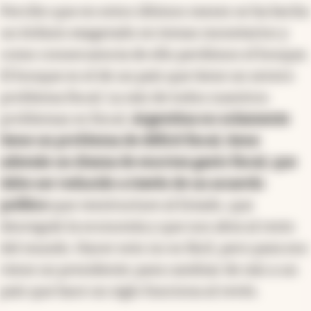
Percibo que en estos últimos meses se ha hecho
un énfasis exagerado en temas monetarios y
como consecuencia de ello perdimos el bosque.
El bosque es el de un país que tiene un severo
problema fiscal. La raíz de todos nuestros
problemas es fiscal.
Argentina no solamente
tiene un problema de déficit fiscal, tiene
además un drama de enorme gasto fiscal, que
debe ser reducido a través de un acuerdo
político
que reestructure al Estado, que
desregule la economía y que nos abra al resto
del mundo. Hacer esto no es fácil, pero para eso
viene un presidente: para cambiar de raíz a un
país que hace un siglo funciona al revés.