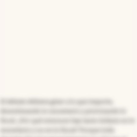
El debate debiera girar a lo que importa,
desestimando lo monetario y priorizando lo
fiscal. ¿Por qué entonces hay tanto énfasis en lo
monetario y no en lo fiscal? Porque toda