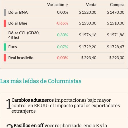
Variación
Venta
Compra
0,00
%
$
1520,00
$
1470,00
Dólar BNA
-0,65
%
$
1530,00
$
1510,00
Dólar Blue
Dólar CCL (GD30,
0,30
%
$
1576,16
$
1571,86
48 hs)
0,07
%
$
1729,20
$
1728,47
Euro
-0,00
%
$
293,40
$
293,30
Real brasileño
Las más leídas de Columnistas
1
Cambios aduaneros
Importaciones bajo mayor
control en EE.UU.: el impacto para los exportadores
extranjeros
Pasillos en off
Vocero jibarizado, enojo K y la