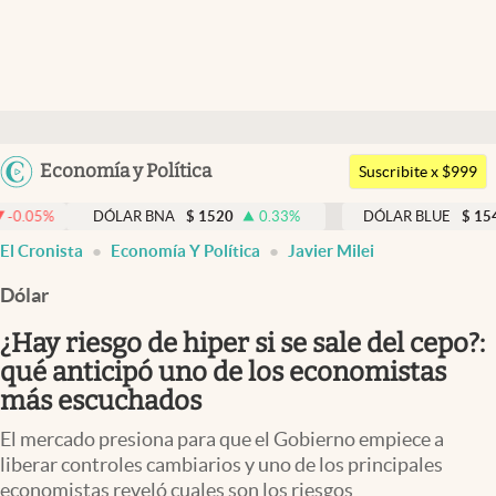
Últimas noticias
Dólar
Argentina
Economía y Política
Members
Suscribite x $999
España
Economía y Política
DÓLAR BNA
$
1520
0.33
%
DÓLAR BLUE
$
1540
-0.32
México
El Cronista
Economía Y Política
Javier Milei
Finanzas y Mercados
USA
Dólar
Mercados Online
Colombia
Uruguay
¿Hay riesgo de hiper si se sale del cepo?:
Negocios
qué anticipó uno de los economistas
Columnistas
más escuchados
Otras secciones
El mercado presiona para que el Gobierno empiece a
liberar controles cambiarios y uno de los principales
Apertura
economistas reveló cuales son los riesgos