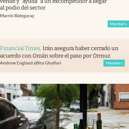
vende y “ayuda” a un excompetidor a llegar
al podio del sector
Martín Bidegaray
Members
Financial Times
.
Irán asegura haber cerrado un
acuerdo con Omán sobre el paso por Ormuz
Andrew England
y
Bita Ghaffari
Members