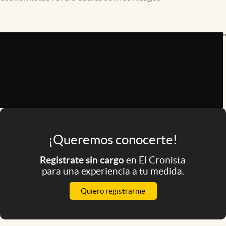
Infotechnology
Clase
"
Clima
Mundial 2026
Eventos Corporativos
El Cronista Studio
Mediakit
¡Queremos conocerte!
abre en nueva pestaña
Argentina
Registrate sin cargo
en El Cronista
para una experiencia a tu medida.
Quiero registrarme