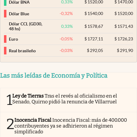
0,33
%
$
1520,00
$
1470,00
Dólar BNA
-0,32
%
$
1540,00
$
1520,00
Dólar Blue
Dólar CCL (GD30,
0,33
%
$
1578,67
$
1571,43
48 hs)
-0,05
%
$
1727,11
$
1726,23
Euro
-0,03
%
$
292,05
$
291,90
Real brasileño
Las más leídas de Economía y Política
1
Ley de Tierras
Tras el revés al oficialismo en el
Senado, Quirno pidió la renuncia de Villarruel
2
Inocencia Fiscal
Inocencia Fiscal: más de 400.000
contribuyentes ya se adhirieron al régimen
simplificado