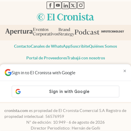
abre en nueva pestaña
abre en nueva pestaña
abre en nueva pestaña
abre en nueva pestaña
abre en nueva pestaña
Contacto
Canales de WhatsApp
Suscribite
Quiénes Somos
Portal de Proveedores
Trabajá con nosotros
Copyright 2025 cronista.com
×
Sign in to El Cronista with Google
Todos los derechos reservados
Términos y condiciones
Privacidad
Consentimiento
Tel:
+54 11 7078-3270
cronista.com
es propiedad de El Cronista Comercial S.A Registro de
propiedad intelectual: 56576959
N° de edición: 10.949 - 6 de agosto de 2026
Director Periodístico: Hernán de Goñi