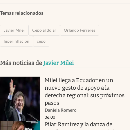
Temas relacionados
Javier Milei
Cepo al dolar
Orlando Ferreres
hiperinflación
cepo
Más noticias de
Javier Milei
Milei llega a Ecuador en un
nuevo gesto de apoyo a la
derecha regional: sus próximos
pasos
Daniela Romero
06:00
Pilar Ramírez y la danza de