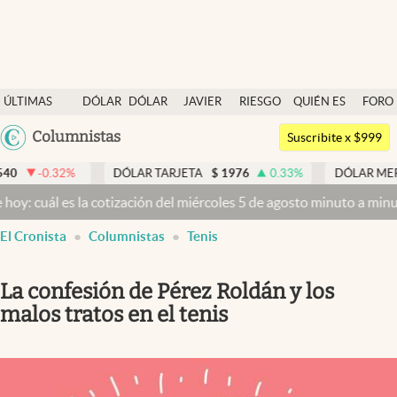
Últimas noticias
ÚLTIMAS
DÓLAR
DÓLAR
JAVIER
RIESGO
QUIÉN ES
FORO
Dólar
NOTICIAS
BLUE
MILEI
PAÍS
QUIÉN
Argentina
Columnistas
Members
Suscribite x $999
España
Economía y Política
2
%
DÓLAR TARJETA
$
1976
0.33
%
DÓLAR MEP
$
1518,4
México
es la cotización del miércoles 5 de agosto minuto a minuto
Dólar ho
Finanzas y Mercados
USA
El Cronista
Columnistas
Tenis
Mercados Online
Colombia
Uruguay
Negocios
La confesión de Pérez Roldán y los
Columnistas
malos tratos en el tenis
Otras secciones
Apertura