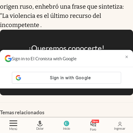
origen ruso, enhebró una frase que sintetiza:
“La violencia es el último recurso del
incompetente .
¡Queremos conocerte!
×
Sign in to El Cronista with Google
Registrate sin cargo
en El Cronista
para una experiencia a tu medida.
Quiero registrarme
Temas relacionados
Dolar
Inicio
Ingresar
Menú
Foro
tenis
adolescencia
infancia
padres