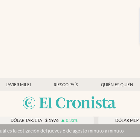
JAVIER MILEI
RIESGO PAÍS
QUIÉN ES QUIÉN
 TARJETA
$
1976
0.33
%
DÓLAR MEP
$
1518,45
ción del jueves 6 de agosto minuto a minuto