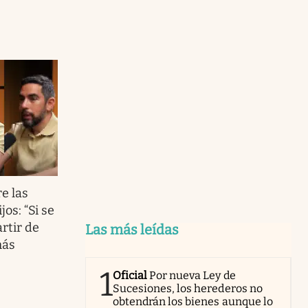
e las
os: “Si se
artir de
Las más leídas
más
1
Oficial
Por nueva Ley de
Sucesiones, los herederos no
obtendrán los bienes aunque lo