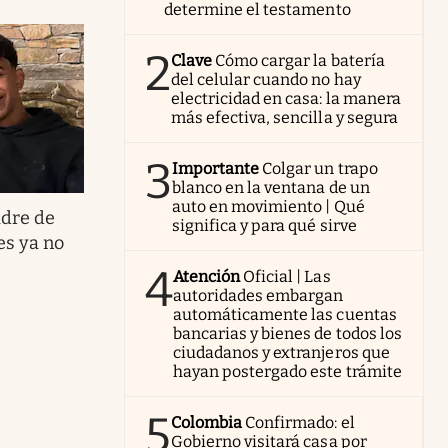
determine el testamento
2
Clave
Cómo cargar la batería
del celular cuando no hay
electricidad en casa: la manera
más efectiva, sencilla y segura
3
Importante
Colgar un trapo
blanco en la ventana de un
auto en movimiento | Qué
adre de
significa y para qué sirve
es ya no
4
Atención
Oficial | Las
autoridades embargan
automáticamente las cuentas
bancarias y bienes de todos los
ciudadanos y extranjeros que
hayan postergado este trámite
5
Colombia
Confirmado: el
Gobierno visitará casa por