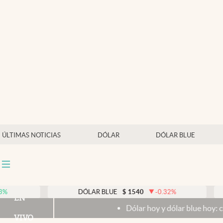
Últimas noticias
Dólar
Members
Economía y Política
Finanzas y Mercados
Mercados Online
ÚLTIMAS NOTICIAS
DÓLAR
DÓLAR BLUE
Negocios
Columnistas
Otras secciones
DÓLAR BLUE
$
1540
-0.32
%
DÓLAR
EN
Dólar hoy y dólar blue hoy: cuál es la cotiza
Apertura
VIVO