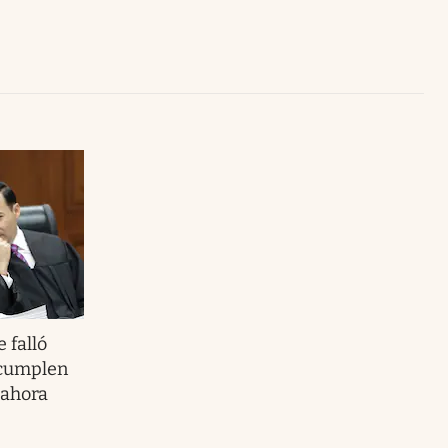
Uruguay
 falló
 cumplen
 ahora