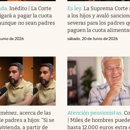
ada
.
Inédito | La Corte
Es ley
.
La Suprema Corte 
gará a pagar la cuota
a los hijos y avaló sancio
 aunque no sean padres
severas para los padres q
paguen la cuota alimenta
Junio de 2026
sábado, 20 de Junio de 2026
iménez, acerca de las
Atención pensionistas
.
Co
 padres a hijos: “Si se
| Miles de hombres puede
vivienda, a partir de
hasta 12.000 euros extra 