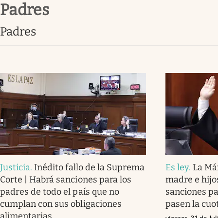
padres
Infotechnology
Clase
padres
Clima
Mundial 2026
Eventos Corporativos
El Cronista Studio
Mediakit
abre en nueva pestaña
Justicia
.
Inédito fallo de la Suprema
Es ley
.
La Má
Corte | Habrá sanciones para los
madre e hijo
padres de todo el país que no
sanciones pa
cumplan con sus obligaciones
pasen la cuo
alimentarias
viernes, 31 de Ju