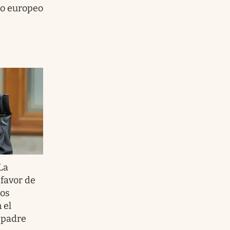
llo europeo
 La
favor de
los
 el
u padre