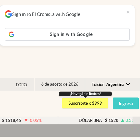
×
Sign in to El Cronista with Google
6 de agosto de 2026
Edición:
Argentina
FORO
¡Navegá sin limites!
Argentina
Suscribite x $999
Ingresá
España
México
-0.05
%
DÓLAR BNA
$
1520
0.33
%
USA
D
Colombia