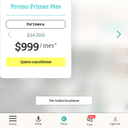
Promo Primer Mes
Financial Times
.
Irán asegura haber cerrado un
acuerdo con Omán sobre el paso por Ormuz
Por 1 mes a:
Andrew England
y
Bita Ghaffari
Members
$
14.700
$
999
/
mes
*
Quiero suscribirme
Ver todos los planes
Dolar
Inicio
Ingresar
Menú
Foro