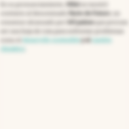
En su pronunciamiento,
Milei
se mostró
contrario al denominado
Pacto de Futuro
, un
consenso alcanzado por
143 países
que procura
ser una hoja de ruta para enfrentar problemas
como el
desarrollo sostenible
y el
cambio
climático
.