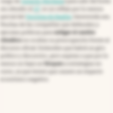
cargo de
Gerardo Werthein
) para salir del brete
sin ofender al
G7
, es un reflejo por lo menos
parcial del
Teorema de Baglini
, bienvenida sea.
Muchas de las compañías que defienden y
ejecutan políticas para
mitigar el cambio
climático
no ocultan su preocupación frente al
discurso oficial. Entienden que habrá un giro
político y discursivo, pero aspiran a que por lo
menos no haya un
bloqueo
a estrategias en
curso, ya que temen que causen un impacto
económico negativo.