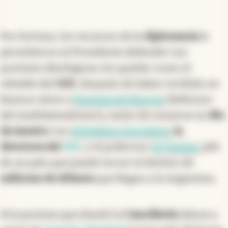
Por fortuna, los recursos de la
diplomacia
le
permitieron al Presidente defender sus
posturas ideológicas sin quedar como el
rebelde del
G20
, después de haber recibido en
Buenos Aires a
Emmanuel Macron
(defensor
del multilateralismo) y antes de reunirse en
Río
de Janeiro
con
Kristalina Georgieva
, la
directora del
FMI
, y el poderoso
Xi Jinping
, jefe
de un país que puede torcer el destino de
millones de dólares
que llegan a la Argentina.
Si la postura que diseñó la
Cancillería
(ahora a