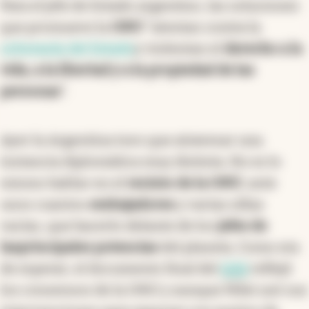
Para el jefe de Estado argentino, las soluciones
que promueve la
ONU
"atentan contra la
soberanía del Estado
y violentan el
derecho a la
vida, a la libertad y a la propiedad de las
personas
".
Ayer la Argentina tuvo que atravesar una
instancia diplomática muy distinta. No es lo
mismo hablar en el
recinto de la ONU
, ante
unos cuantos
embajadores
y varias sillas
vacías, que hacerlo delante de los
jefes de
las
principales potencias
del planeta. Como era
de esperar, el documento final del
G20
reflejó
los consensos de la ONU y aunque Milei usó sus