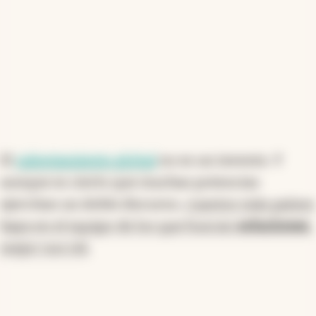
El
calentamiento global
no es un invento. Y
aunque es cierto que muchas potencias
ejercitan un doble discurso,
cuantos más países
haya en el equipo de los que buscan
soluciones
,
mejor nos irá
.