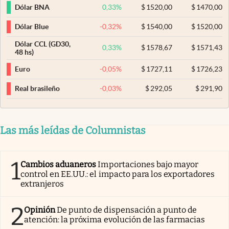
0,33
%
$
1520,00
$
1470,00
Dólar BNA
-0,32
%
$
1540,00
$
1520,00
Dólar Blue
Dólar CCL (GD30,
0,33
%
$
1578,67
$
1571,43
48 hs)
-0,05
%
$
1727,11
$
1726,23
Euro
-0,03
%
$
292,05
$
291,90
Real brasileño
Las más leídas de Columnistas
1
Cambios aduaneros
Importaciones bajo mayor
control en EE.UU.: el impacto para los exportadores
extranjeros
2
Opinión
De punto de dispensación a punto de
atención: la próxima evolución de las farmacias