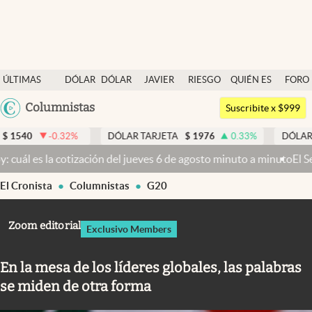
Últimas noticias
ÚLTIMAS
DÓLAR
DÓLAR
JAVIER
RIESGO
QUIÉN ES
FORO
Dólar
NOTICIAS
BLUE
MILEI
PAÍS
QUIÉN
Argentina
Columnistas
Members
Suscribite x $999
España
Economía y Política
%
DÓLAR TARJETA
$
1976
0.33
%
DÓLAR MEP
$
1518,45
México
ves 6 de agosto minuto a minuto
El Senado busca aprobar la Ley de Pr
Finanzas y Mercados
USA
El Cronista
Columnistas
G20
Mercados Online
Colombia
Uruguay
Negocios
Zoom editorial
Exclusivo Members
Columnistas
En la mesa de los líderes globales, las palabras
Otras secciones
se miden de otra forma
Apertura