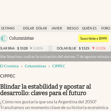
Últimas noticias
ÚLTIMAS
DÓLAR
DÓLAR
JAVIER
RIESGO
QUIÉN ES
FORO
Dólar
NOTICIAS
BLUE
MILEI
PAÍS
QUIÉN
Argentina
Columnistas
Members
Suscribite x $999
España
Economía y Política
$
1520
0.00
%
DÓLAR BLUE
$
1525
-0.33
%
DÓLAR
México
hoy: cuál es la cotización del viernes 7 de agosto minuto a minuto
Finanzas y Mercados
USA
abre en nueva pestaña
El Cronista
Columnistas
CIPPEC
Mercados Online
Colombia
Uruguay
CIPPEC
Negocios
Blindar la estabilidad y apostar al
Columnistas
desarrollo: claves para el futuro
Otras secciones
¿Cómo nos gustaría que sea la Argentina del 2050?
Apertura
Transitamos un momento clave de su historia económica