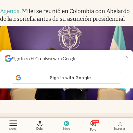
Agenda
.
Milei se reunió en Colombia con Abelardo
de la Espriella antes de su asunción presidencial
×
Sign in to El Cronista with Google
Opinión
.
Retailtainment: cómo las marcas
Dolar
Inicio
Ingresar
Menú
argentinas pueden competir cuando el precio ya
Foro