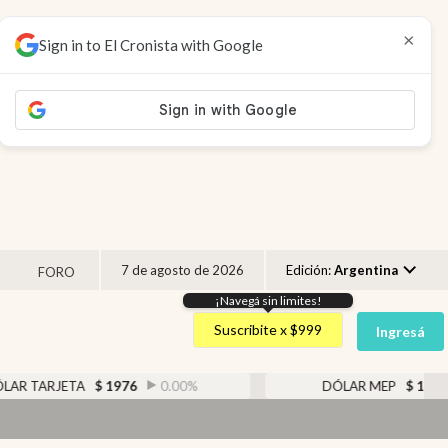
×
Sign in to El Cronista with Google
7 de agosto de 2026
Edición:
Argentina
FORO
¡Navegá sin limites!
Argentina
Suscribite x $999
Ingresá
España
México
TA
$
1976
0.00
%
DÓLAR MEP
$
1526,28
0.45
USA
D
Colombia