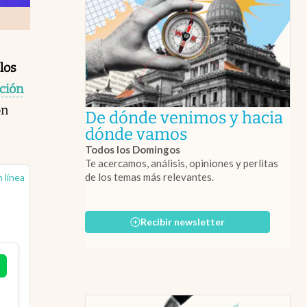
los
ación
ón
De dónde venimos y hacia
abre en nueva 
dónde vamos
Todos los Domingos
Te acercamos, análisis, opiniones y perlitas
de los temas más relevantes.
 línea
Recibir newsletter