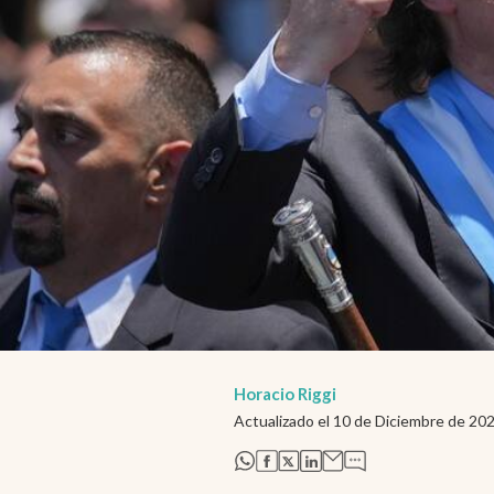
Horacio Riggi
Actualizado el
10 de Diciembre de 20
abre en nueva pestaña
abre en nueva pestaña
abre en nueva pestaña
abre en nueva pestaña