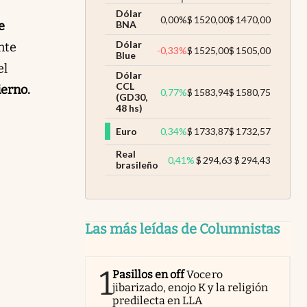
Dólar
0,00
%
$
1520,00
$
1470,00
e
BNA
Dólar
nte
-0,33
%
$
1525,00
$
1505,00
Blue
el
Dólar
CCL
erno.
0,77
%
$
1583,94
$
1580,75
(GD30,
48 hs)
Euro
0,34
%
$
1733,87
$
1732,57
Real
0,41
%
$
294,63
$
294,43
brasileño
Las más leídas de Columnistas
1
Pasillos en off
Vocero
jibarizado, enojo K y la religión
predilecta en LLA