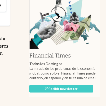
star
meros
r.
abre en nuev
Financial Times
Todos los Domingos
La mirada de los problemas de la economía
global, como solo el Financial Times puede
contarlo, en español y en tu casilla de email.
Recibir newsletter