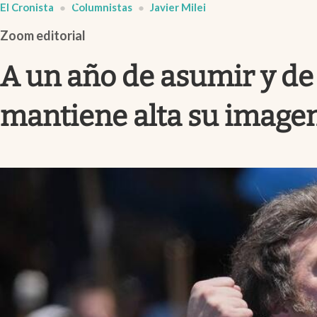
El Cronista
Columnistas
Javier Milei
Infotechnology
Zoom editorial
Clase
Clima
A un año de asumir y de 
Mundial 2026
mantiene alta su imagen
Eventos Corporativos
El Cronista Studio
Mediakit
abre en nueva pestaña