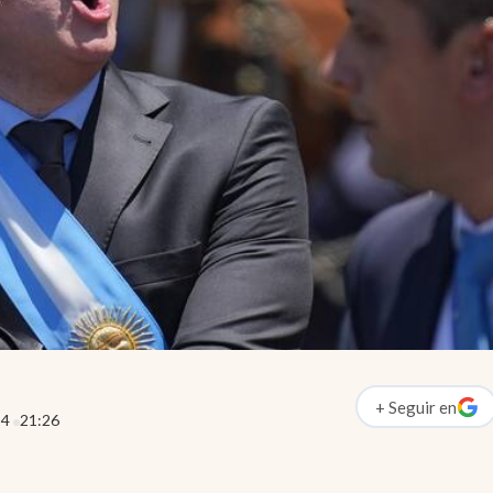
+
Seguir
en
abre en nueva p
24
21:26