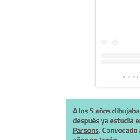
Una public
A los 5 años dibujaba
después ya
estudia e
Parsons
. Convocado a
años en Japón.