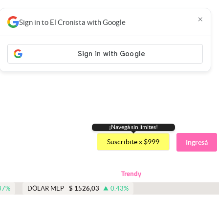
×
Sign in to El Cronista with Google
¡Navegá sin limites!
Suscribite x $999
Ingresá
Trendy
87
%
DÓLAR MEP
$
1526,03
0.43
%