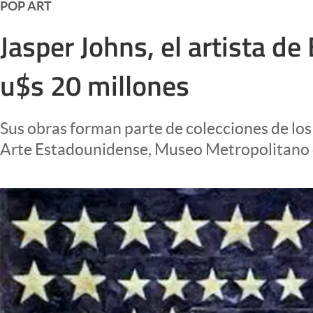
POP ART
Infotechnology
Jasper Johns, el artista d
Clase
Clima
u$s 20 millones
Mundial 2026
Eventos Corporativos
Sus obras forman parte de colecciones de lo
El Cronista Studio
Arte Estadounidense, Museo Metropolitano d
Mediakit
abre en nueva pestaña