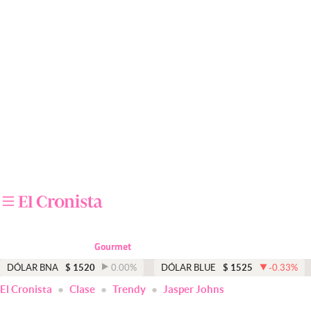
Últimas noticias
Dólar
Members
Economía y Política
Finanzas y Mercados
Mercados Online
Negocios
Columnistas
Gourmet
Otras secciones
DÓLAR BNA
$
1520
0.00
%
DÓLAR BLUE
$
1525
-0.33
%
El Cronista
Clase
Trendy
Jasper Johns
Apertura