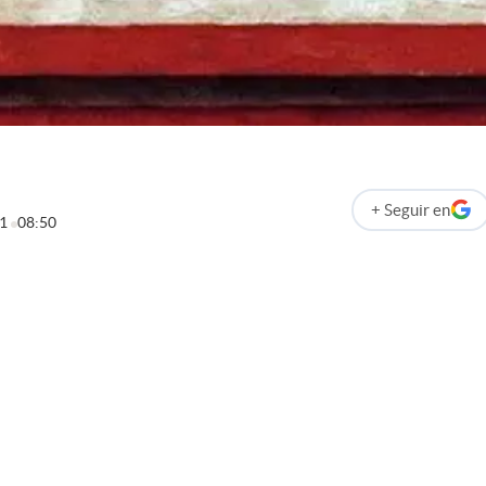
+
Seguir
en
abre en nueva p
21
08:50