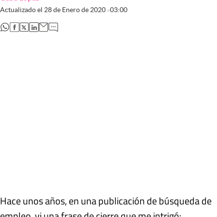
Actualizado el
28 de Enero de 2020
03:00
abre en nueva pestaña
abre en nueva pestaña
abre en nueva pestaña
abre en nueva pestaña
Hace unos años, en una publicación de búsqueda de
empleo, vi una frase de cierre que me intrigó: