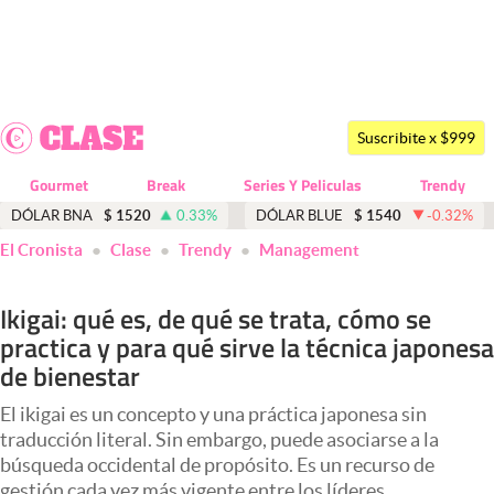
Últimas noticias
Dólar
Suscribite x $999
Members
Gourmet
Break
Series Y Peliculas
Trendy
Economía y Política
DÓLAR BNA
$
1520
0.33
%
DÓLAR BLUE
$
1540
-0.32
%
El Cronista
Clase
Trendy
Management
Finanzas y Mercados
Mercados Online
Ikigai: qué es, de qué se trata, cómo se
practica y para qué sirve la técnica japonesa
Negocios
de bienestar
Columnistas
El ikigai es un concepto y una práctica japonesa sin
Otras secciones
traducción literal. Sin embargo, puede asociarse a la
búsqueda occidental de propósito. Es un recurso de
Apertura
gestión cada vez más vigente entre los líderes