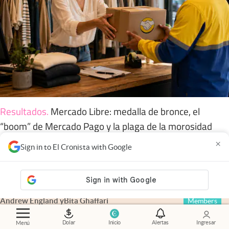
Resultados
.
Mercado Libre: medalla de bronce, el
“boom” de Mercado Pago y la plaga de la morosidad
×
Sign in to El Cronista with Google
Financial Times
.
Irán asegura haber cerrado un acuerdo
con Omán sobre el paso por Ormuz
Andrew England
y
Bita Ghaffari
Members
Dolar
Inicio
Alertas
Ingresar
Menú