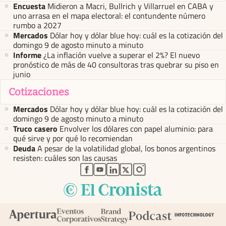
Encuesta
Midieron a Macri, Bullrich y Villarruel en CABA y
uno arrasa en el mapa electoral: el contundente número
rumbo a 2027
Mercados
Dólar hoy y dólar blue hoy: cuál es la cotización del
domingo 9 de agosto minuto a minuto
Informe
¿La inflación vuelve a superar el 2%? El nuevo
pronóstico de más de 40 consultoras tras quebrar su piso en
junio
Cotizaciones
Mercados
Dólar hoy y dólar blue hoy: cuál es la cotización del
domingo 9 de agosto minuto a minuto
Truco casero
Envolver los dólares con papel aluminio: para
qué sirve y por qué lo recomiendan
Deuda
A pesar de la volatilidad global, los bonos argentinos
resisten: cuáles son las causas
abre en nueva pestaña
abre en nueva pestaña
abre en nueva pestaña
abre en nueva pestaña
abre en nueva pestaña