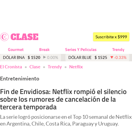
Últimas noticias
Dólar
Suscribite x $999
Members
Gourmet
Break
Series Y Peliculas
Trendy
Economía y Política
DÓLAR BNA
$
1520
0.00
%
DÓLAR BLUE
$
1525
-0.33
%
El Cronista
Clase
Trendy
Netflix
Finanzas y Mercados
Entretenimiento
Mercados Online
Fin de Envidiosa: Netflix rompió el silencio
Negocios
sobre los rumores de cancelación de la
Columnistas
tercera temporada
Otras secciones
La serie logró posicionarse en el Top 10 semanal de Netflix
en Argentina, Chile, Costa Rica, Paraguay y Uruguay.
Apertura