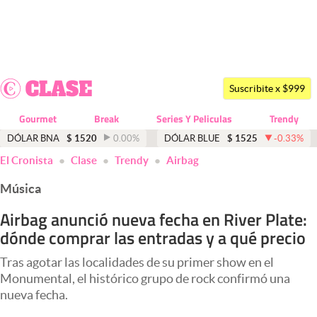
Últimas noticias
Dólar
Suscribite x $999
Members
Gourmet
Break
Series Y Peliculas
Trendy
Economía y Política
DÓLAR BNA
$
1520
0.00
%
DÓLAR BLUE
$
1525
-0.33
%
El Cronista
Clase
Trendy
Airbag
Finanzas y Mercados
Música
Mercados Online
Airbag anunció nueva fecha en River Plate:
Negocios
dónde comprar las entradas y a qué precio
Columnistas
Tras agotar las localidades de su primer show en el
Otras secciones
Monumental, el histórico grupo de rock confirmó una
nueva fecha.
Apertura