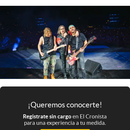
Infotechnology
Clase
Clima
Mundial 2026
Eventos Corporativos
El Cronista Studio
Mediakit
abre en nueva pestaña
Argentina
¡Queremos conocerte!
Registrate sin cargo
en El Cronista
para una experiencia a tu medida.