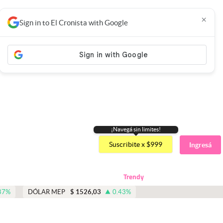
×
Sign in to El Cronista with Google
¡Navegá sin limites!
Suscribite x $999
Ingresá
Trendy
87
%
DÓLAR MEP
$
1526,03
0.43
%