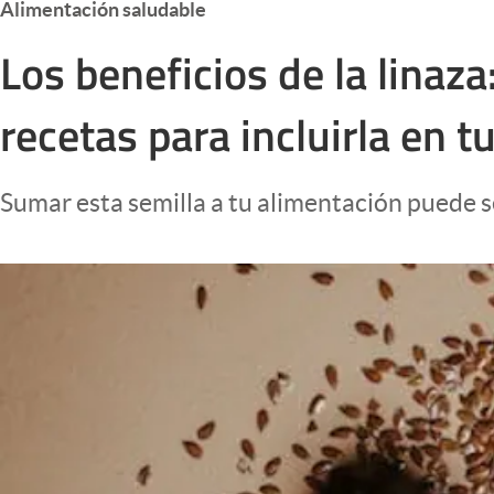
Alimentación saludable
Infotechnology
Los beneficios de la linaza
Clase
Clima
recetas para incluirla en t
Mundial 2026
Eventos Corporativos
Sumar esta semilla a tu alimentación puede s
El Cronista Studio
Mediakit
abre en nueva pestaña