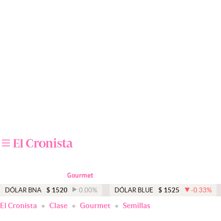
Últimas noticias
Dólar
Members
Economía y Política
Finanzas y Mercados
Mercados Online
Negocios
Columnistas
Gourmet
Otras secciones
DÓLAR BNA
$
1520
0.00
%
DÓLAR BLUE
$
1525
-0.33
%
El Cronista
Clase
Gourmet
Semillas
Apertura