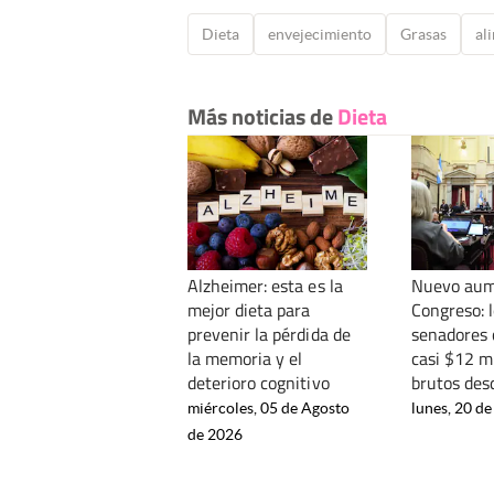
Dieta
envejecimiento
Grasas
al
Más noticias de
Dieta
Alzheimer: esta es la
Nuevo aum
mejor dieta para
Congreso: 
prevenir la pérdida de
senadores 
la memoria y el
casi $12 m
deterioro cognitivo
brutos des
miércoles, 05 de Agosto
lunes, 20 de
de 2026