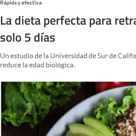
Rápida y efectiva
Infotechnology
La dieta perfecta para ret
Clase
Clima
solo 5 días
Mundial 2026
Eventos Corporativos
Un estudio de la Universidad de Sur de Cali
El Cronista Studio
reduce la edad biológica.
Mediakit
abre en nueva pestaña