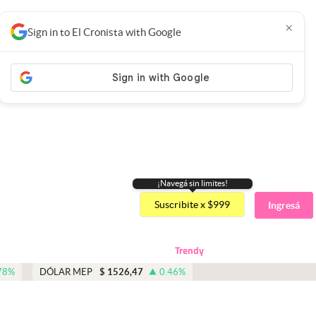
×
Sign in to El Cronista with Google
¡Navegá sin limites!
Suscribite x $999
Ingresá
Trendy
78
%
DÓLAR MEP
$
1526,47
0.46
%