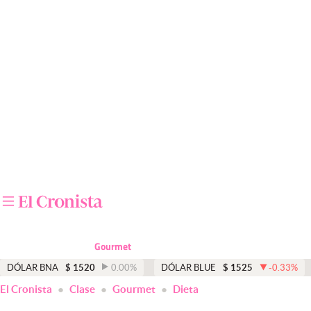
Últimas noticias
Dólar
Members
Economía y Política
Finanzas y Mercados
Mercados Online
Negocios
Columnistas
Gourmet
Otras secciones
DÓLAR BNA
$
1520
0.00
%
DÓLAR BLUE
$
1525
-0.33
%
El Cronista
Clase
Gourmet
Dieta
Apertura