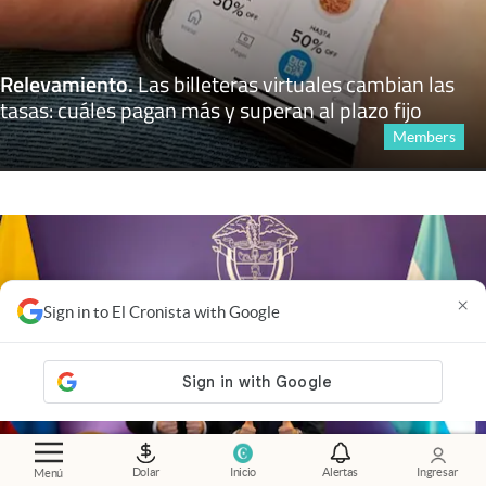
Relevamiento
.
Las billeteras virtuales cambian las
tasas: cuáles pagan más y superan al plazo fijo
Members
×
Sign in to El Cronista with Google
Dolar
Inicio
Alertas
Ingresar
Menú