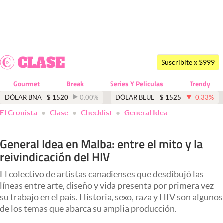
Últimas noticias
Dólar
Suscribite x $999
Members
Gourmet
Break
Series Y Peliculas
Trendy
Economía y Política
DÓLAR BNA
$
1520
0.00
%
DÓLAR BLUE
$
1525
-0.33
%
El Cronista
Clase
Checklist
General Idea
Finanzas y Mercados
Mercados Online
General Idea en Malba: entre el mito y la
reivindicación del HIV
Negocios
Columnistas
El colectivo de artistas canadienses que desdibujó las
líneas entre arte, diseño y vida presenta por primera vez
Otras secciones
su trabajo en el país. Historia, sexo, raza y HIV son algunos
de los temas que abarca su amplia producción.
Apertura