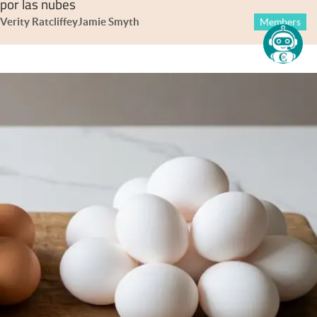
por las nubes
Verity Ratcliffe
y
Jamie Smyth
Members