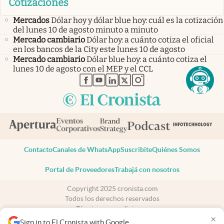
Cotizaciones
Mercados
Dólar hoy y dólar blue hoy: cuál es la cotización
del lunes 10 de agosto minuto a minuto
Mercado cambiario
Dólar hoy: a cuánto cotiza el oficial
en los bancos de la City este lunes 10 de agosto
Mercado cambiario
Dólar blue hoy: a cuánto cotiza el
lunes 10 de agosto con el MEP y el CCL
abre en nueva pestaña
abre en nueva pestaña
abre en nueva pestaña
abre en nueva pestaña
abre en nueva pestaña
Contacto
Canales de WhatsApp
Suscribite
Quiénes Somos
Portal de Proveedores
Trabajá con nosotros
Copyright 2025 cronista.com
Todos los derechos reservados
Términos y condiciones
×
Privacidad
Sign in to El Cronista with Google