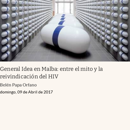
Infotechnology
Clase
Clima
Mundial 2026
Eventos Corporativos
El Cronista Studio
General Idea en Malba: entre el mito y la
Mediakit
reivindicación del HIV
abre en nueva pestaña
Belén Papa Orfano
Argentina
domingo, 09 de Abril de 2017