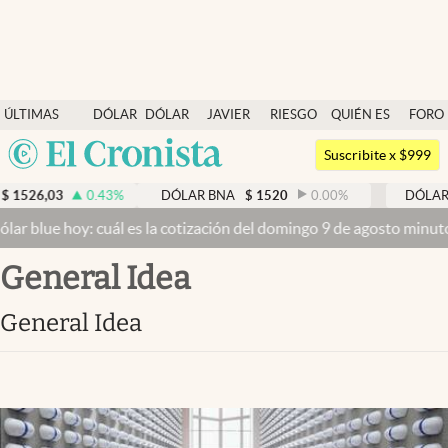
Últimas noticias
ÚLTIMAS
DÓLAR
DÓLAR
JAVIER
RIESGO
QUIÉN ES
FORO
Dólar
NOTICIAS
BLUE
MILEI
PAÍS
QUIÉN
Argentina
Members
Suscribite x $999
España
Economía y Política
1526,03
0.43
%
DÓLAR BNA
$
1520
0.00
%
DÓLAR B
México
ar blue hoy: cuál es la cotización del domingo 9 de agosto minuto
Finanzas y Mercados
USA
General Idea
Mercados Online
Colombia
Uruguay
Negocios
General Idea
Columnistas
Otras secciones
Apertura