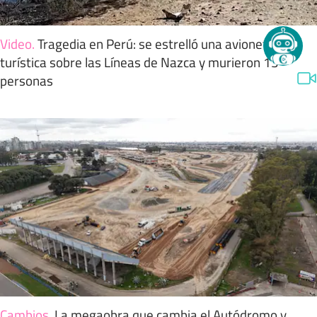
Video
.
Tragedia en Perú: se estrelló una avioneta
turística sobre las Líneas de Nazca y murieron 13
personas
Cambios
.
La megaobra que cambia el Autódromo y