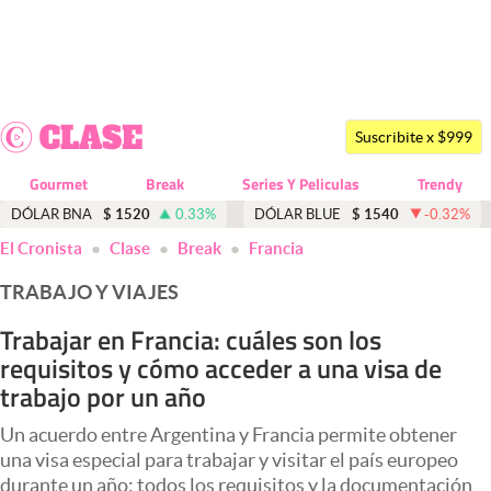
Últimas noticias
Dólar
Suscribite x $999
Members
Gourmet
Break
Series Y Peliculas
Trendy
Economía y Política
DÓLAR BNA
$
1520
0.33
%
DÓLAR BLUE
$
1540
-0.32
%
El Cronista
Clase
Break
Francia
Finanzas y Mercados
TRABAJO Y VIAJES
Mercados Online
Trabajar en Francia: cuáles son los
Negocios
requisitos y cómo acceder a una visa de
Columnistas
trabajo por un año
Otras secciones
Un acuerdo entre Argentina y Francia permite obtener
una visa especial para trabajar y visitar el país europeo
Apertura
durante un año: todos los requisitos y la documentación