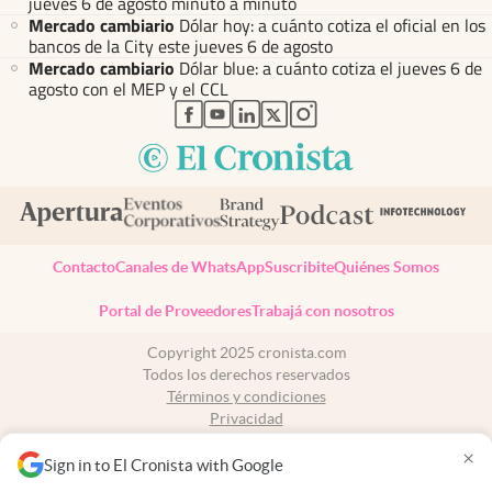
jueves 6 de agosto minuto a minuto
Mercado cambiario
Dólar hoy: a cuánto cotiza el oficial en los
bancos de la City este jueves 6 de agosto
Mercado cambiario
Dólar blue: a cuánto cotiza el jueves 6 de
agosto con el MEP y el CCL
abre en nueva pestaña
abre en nueva pestaña
abre en nueva pestaña
abre en nueva pestaña
abre en nueva pestaña
Contacto
Canales de WhatsApp
Suscribite
Quiénes Somos
Portal de Proveedores
Trabajá con nosotros
Copyright 2025 cronista.com
Todos los derechos reservados
Términos y condiciones
Privacidad
Consentimiento
×
Tel:
+54 11 7078-3270
Sign in to El Cronista with Google