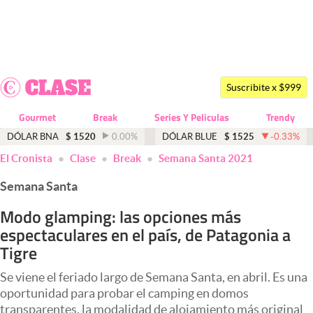
Últimas noticias
Dólar
Suscribite x $999
Members
Gourmet
Break
Series Y Peliculas
Trendy
Economía y Política
DÓLAR BNA
$
1520
0.00
%
DÓLAR BLUE
$
1525
-0.33
%
El Cronista
Clase
Break
Semana Santa 2021
Finanzas y Mercados
Semana Santa
Mercados Online
Modo glamping: las opciones más
Negocios
espectaculares en el país, de Patagonia a
Columnistas
Tigre
Otras secciones
Se viene el feriado largo de Semana Santa, en abril. Es una
oportunidad para probar el camping en domos
Apertura
transparentes, la modalidad de alojamiento más original