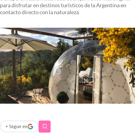
Infotechnology
para disfrutar en destinos turísticos de la Argentina en
contacto directo con la naturaleza
Clase
Clima
Mundial 2026
Eventos Corporativos
El Cronista Studio
Mediakit
abre en nueva pestaña
Argentina
+
Seguir
en
abre en nueva pestaña