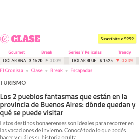
Últimas noticias
Dólar
Suscribite x $999
Members
Gourmet
Break
Series Y Peliculas
Trendy
Economía y Política
DÓLAR BNA
$
1520
0.00
%
DÓLAR BLUE
$
1525
-0.33
%
El Cronista
Clase
Break
Escapadas
Finanzas y Mercados
TURISMO
Mercados Online
Los 2 pueblos fantasmas que están en la
Negocios
provincia de Buenos Aires: dónde quedan y
Columnistas
qué se puede visitar
Otras secciones
Estos destinos bonaerenses son ideales para recorrer en
las vacaciones de invierno. Conocé todo lo que podés
Apertura
hacer y cuál es su historia oculta.