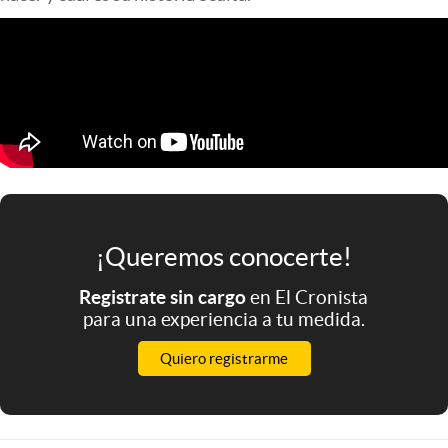
Infotechnology
Clase
Clima
Mundial 2026
Eventos Corporativos
El Cronista Studio
Mediakit
¡Queremos conocerte!
abre en nueva pestaña
Argentina
Registrate sin cargo
en El Cronista
para una experiencia a tu medida.
Quiero registrarme