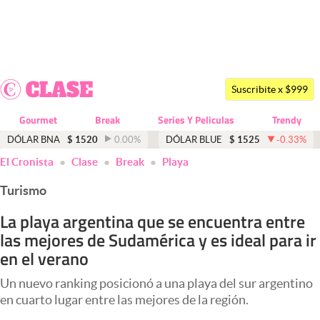
Últimas noticias
Dólar
Suscribite x $999
Members
Gourmet
Break
Series Y Peliculas
Trendy
Economía y Política
DÓLAR BNA
$
1520
0.00
%
DÓLAR BLUE
$
1525
-0.33
%
El Cronista
Clase
Break
Playa
Finanzas y Mercados
Turismo
Mercados Online
La playa argentina que se encuentra entre
Negocios
las mejores de Sudamérica y es ideal para ir
Columnistas
en el verano
Otras secciones
Un nuevo ranking posicionó a una playa del sur argentino
en cuarto lugar entre las mejores de la región.
Apertura