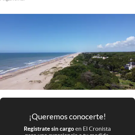
Infotechnology
Clase
Clima
Mundial 2026
Eventos Corporativos
El Cronista Studio
Mediakit
abre en nueva pestaña
Argentina
¡Queremos conocerte!
Registrate sin cargo
en El Cronista