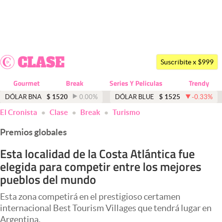
Últimas noticias
Dólar
Suscribite x $999
Members
Gourmet
Break
Series Y Peliculas
Trendy
Economía y Política
DÓLAR BNA
$
1520
0.00
%
DÓLAR BLUE
$
1525
-0.33
%
El Cronista
Clase
Break
Turismo
Finanzas y Mercados
Premios globales
Mercados Online
Esta localidad de la Costa Atlántica fue
Negocios
elegida para competir entre los mejores
Columnistas
pueblos del mundo
Otras secciones
Esta zona competirá en el prestigioso certamen
internacional Best Tourism Villages que tendrá lugar en
Apertura
Argentina.